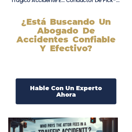
Trágico Accidente En San Marcos: Peatón Muere Al Ser Golpeado Por Camión De Reciclaje
Conductor De Pick-Up Resulta Herido En Choque Con Tren Ligero En Rancho Cordova
¿Está Buscando Un
Abogado De
Accidentes Confiable
Y Efectivo?
Nuestros abogados experimentados lucharán por sus
derechos y obtendrán la compensación que se merece.
¡Actúe ahora y obtenga la justicia que necesita!
¡Marque nuestro número ahora!
Hable Con Un Experto
Ahora