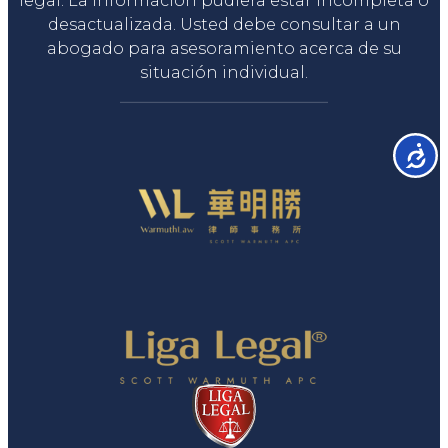
legal. La información pudiera estar incompleta o
desactualizada. Usted debe consultar a un
abogado para asesoramiento acerca de su
situación individual.
Accesib