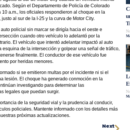
ificado. Según el Departamento de Policía de Colorado
C
10 a.m., los oficiales respondieron al choque en la
u
usto al sur de la I-25 y la curva de Motor City.
T
uto policial sin marcar se dirigía hacia el oeste e
No
tersección cuando otro vehículo lo adelantó por la
Má
ntrario. El vehículo que intentó adelantar impactó al auto
la esquina de la intersección y golpear una señal de tráfico,
tenerse finalmente. El conductor de ese vehículo fue
miento por heridas menores.
mado si se emitieron multas por el incidente ni si el
L
guna lesión. El choque ha generado conmoción en la
E
ontinúan investigando para determinar las
s legales que puedan surgir.
No
Má
rtancia de la seguridad vial y la prudencia al conducir,
culos policiales. Mantente informado con los detalles más
nuestras próximas actualizaciones.
Next