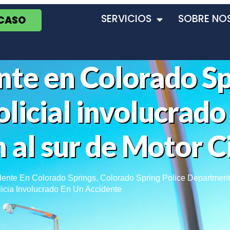
SERVICIOS
SOBRE NO
 CASO
nte en Colorado Sp
licial involucrado
n al sur de Motor C
dente En Colorado Springs
,
Colorado Spring Police Department
licia Involucrado En Un Accidente