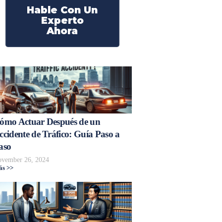
Hable Con Un
Experto
Ahora
ómo Actuar Después de un
ccidente de Tráfico: Guía Paso a
aso
vember 26, 2024
s >>