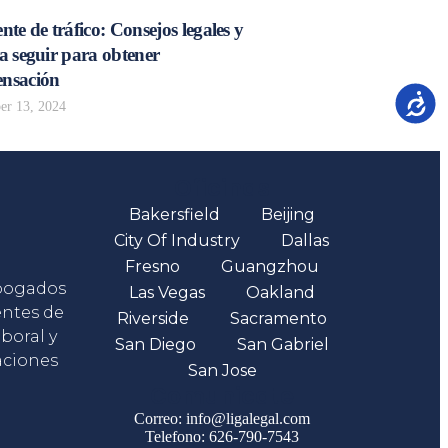
nte de tráfico: Consejos legales y
a seguir para obtener
nsación
Accesib
r 13, 2024
Oficinas
Bakersfield
Beijing
City Of Industry
Dallas
Fresno
Guangzhou
abogados
Las Vegas
Oakland
entes de
Riverside
Sacramento
boral y
San Diego
San Gabriel
aciones
San Jose
Comunicate
Correo: info@ligalegal.com
Telefono: 626-790-7543