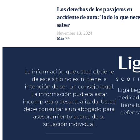
Los derechos de los pasajeros en
accidente de auto: Todo lo que nece
saber
November 13, 2024
Más >>
Liga Legal®
La información que usted obtiene
de este sitio no es, ni tiene la
intención de ser, un consejo legal.
Liga Le
La información pudiera estar
dedicad
incompleta o desactualizada. Usted
tránsit
debe consultar a un abogado para
defensa
asesoramiento acerca de su
situación individual.