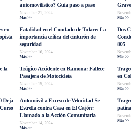
automovilístico? Guía paso a paso
Grave
November 21, 2024
Novembe
Más >>
Más >>
s en
Fatalidad en el Condado de Tulare: La
Dos C
opista
importancia crítica del cinturón de
Conduc
seguridad
805
November 16, 2024
Novembe
Más >>
Más >>
e la
Trágico Accidente en Ramona: Fallece
Traged
Pasajera de Motocicleta
en Col
November 15, 2024
Novembe
Más >>
Más >>
0 Deja
Automóvil a Exceso de Velocidad Se
Trage
 Curso
Estrella contra Casa en El Cajón:
patina
Llamado a la Acción Comunitaria
Novembe
Más >>
November 14, 2024
Más >>