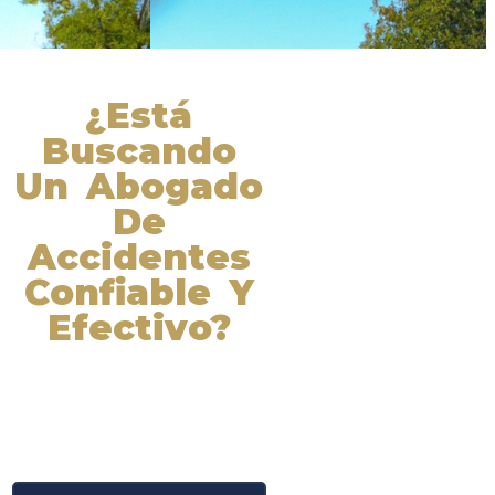
¿Está
Buscando
Un Abogado
De
Accidentes
Confiable Y
Efectivo?
Nuestros abogados experimentados
lucharán por sus derechos y
obtendrán la compensación que se
merece. ¡Actúe ahora y obtenga la
justicia que necesita! ¡Marque
nuestro número ahora!