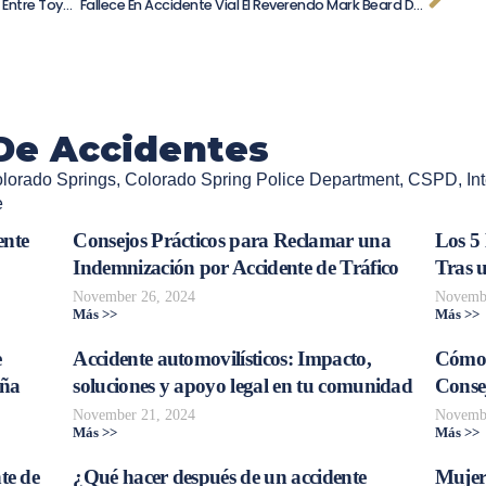
Terrible Accidente En I-580: Fatal Choque Entre Toyota Y Tráiler
Fallece En Accidente Vial El Reverendo Mark Beard De La Iglesia Católica De Santa Elena
De Accidentes
lorado Springs
,
Colorado Spring Police Department
,
CSPD
,
In
e
ente
Consejos Prácticos para Reclamar una
Los 5
Indemnización por Accidente de Tráfico
Tras 
November 26, 2024
Novembe
Más >>
Más >>
e
Accidente automovilísticos: Impacto,
Cómo 
aña
soluciones y apoyo legal en tu comunidad
Consej
November 21, 2024
Novembe
Más >>
Más >>
te de
¿Qué hacer después de un accidente
Mujer