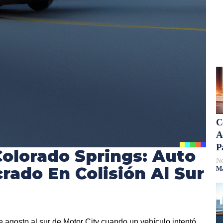
C
A
P
olorado Springs: Auto
No
crado En Colisión Al Sur
Má
e agosto al sur de Motor City cuando un vehículo intentó