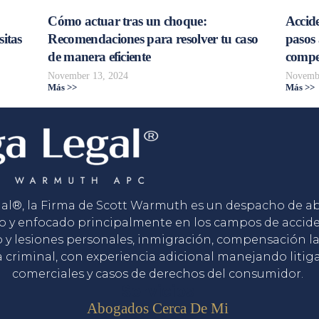
Cómo actuar tras un choque:
Accide
sitas
Recomendaciones para resolver tu caso
pasos 
de manera eficiente
compe
November 13, 2024
Novembe
Más >>
Más >>
gal®, la Firma de Scott Warmuth es un despacho de 
o y enfocado principalmente en los campos de accid
o y lesiones personales, inmigración, compensación la
 criminal, con experiencia adicional manejando litig
comerciales y casos de derechos del consumidor.
Servicios
Abogados Cerca De Mi