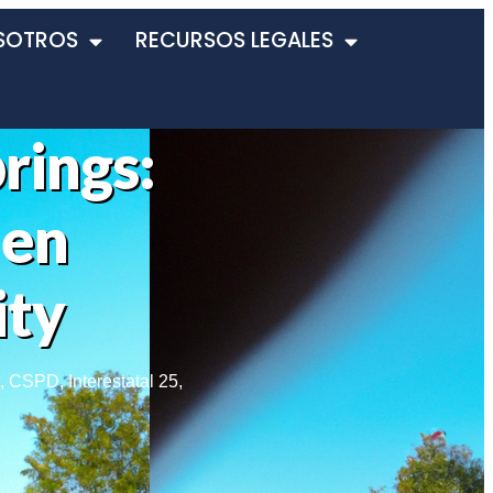
SOTROS
RECURSOS LEGALES
rings:
 en
ity
,
CSPD
,
Interestatal 25
,