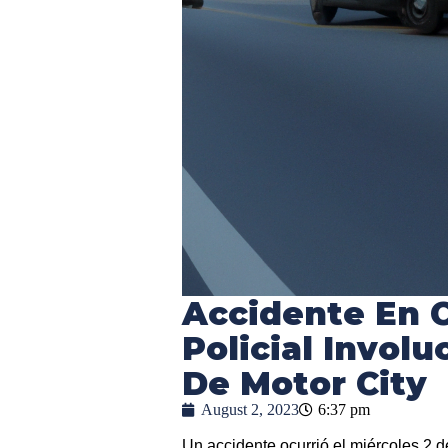
Accidente En C
Policial Involu
De Motor City
August 2, 2023
6:37 pm
Un accidente ocurrió el miércoles 2 d