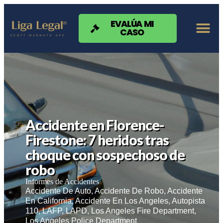
Nota:
este
sitio
EVALÚA MI
CASO
web
incluye
un
sistema
de
accesibilidad.
Accidente en Florence-
Firestone: 7 heridos tras
choque con sospechoso de
robo
Informes de Accidentes
Accidente De Auto
,
Accidente De Robo
,
Accidente
En California
,
Accidente En Los Angeles
,
Autopista
110
,
LAFP
,
LAPD
,
Los Angeles Fire Department
,
Los Angeles Police Department