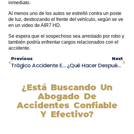
inmediato.
Al menos uno de los autos se estrelló contra un poste
de luz, destrozando el frente del vehículo, según se ve
en un video de AIR7 HD.
Se espera que el sospechoso sea arrestado por robo y
también podría enfrentar cargos relacionados con el
accidente.
Previous
Next
Trágico Accidente En Phelan: Dos Personas Rescatadas Por Aire Después De Colisión Violenta
¿Qué Hacer Después De Sufrir Un Accidente Laboral?
¿Está Buscando Un
Abogado De
Accidentes Confiable
Y Efectivo?
Nuestros abogados experimentados lucharán por sus
derechos y obtendrán la compensación que se merece.
¡Actúe ahora y obtenga la justicia que necesita!