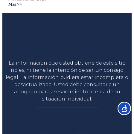
Más >>
Liga Legal®
La información que usted obtiene de este sitio
no es, ni tiene la intención de ser, un consejo
legal. La información pudiera estar incompleta o
desactualizada. Usted debe consultar a un
abogado para asesoramiento acerca de su
situación individual.
Accesib