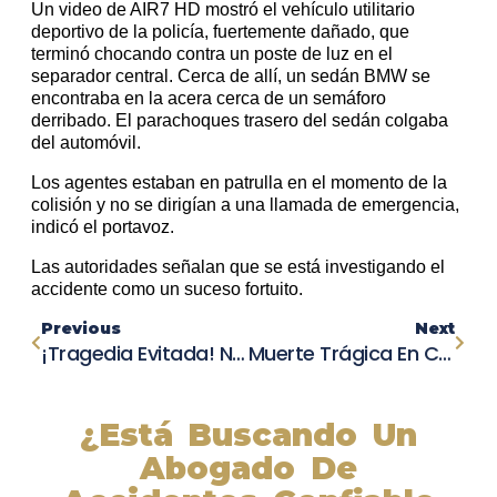
Un video de AIR7 HD mostró el vehículo utilitario
deportivo de la policía, fuertemente dañado, que
terminó chocando contra un poste de luz en el
separador central. Cerca de allí, un sedán BMW se
encontraba en la acera cerca de un semáforo
derribado. El parachoques trasero del sedán colgaba
del automóvil.
Los agentes estaban en patrulla en el momento de la
colisión y no se dirigían a una llamada de emergencia,
indicó el portavoz.
Las autoridades señalan que se está investigando el
accidente como un suceso fortuito.
Previous
Next
¡Tragedia Evitada! Niño De 8 Años Sobrevive Milagrosamente A Accidente Vehicular En Miramar
Muerte Trágica En Carretera 180: Mujer Y Su Canino Fallecen Al Tropezar Con Cables De Alta Tensión
¿Está Buscando Un
Abogado De