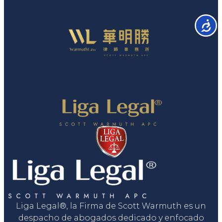
Accesib
Liga Legal®, la Firma de Scott Warmuth es un
despacho de abogados dedicado y enfocado