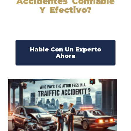
Accidentes Confiable
Y Efectivo?
Nuestros abogados experimentados lucharán por sus
derechos y obtendrán la compensación que se merece.
¡Actúe ahora y obtenga la justicia que necesita!
¡Marque nuestro número ahora!
Hable Con Un Experto
Ahora