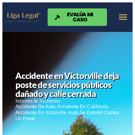
Nota:
este
sitio
EVALÚA MI
CASO
web
incluye
un
sistema
de
accesibilidad.
Accidente en Victorville deja
poste de servicios públicos
dañado y calle cerrada
Informes de Accidentes
Accidente De Auto
,
Accidente En California
,
Accidente En Victorville
,
Auto Se Estrelló Contra
Un Poste