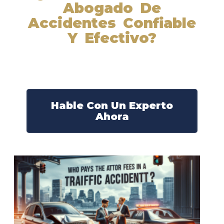
Abogado De
Accidentes Confiable
Y Efectivo?
Nuestros abogados experimentados lucharán por sus
derechos y obtendrán la compensación que se merece.
¡Actúe ahora y obtenga la justicia que necesita!
¡Marque nuestro número ahora!
Hable Con Un Experto
Ahora