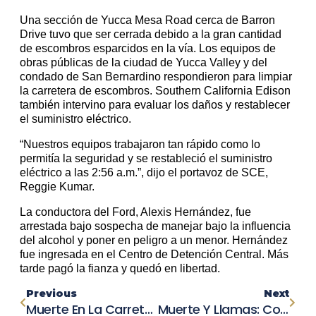
Una sección de Yucca Mesa Road cerca de Barron
Drive tuvo que ser cerrada debido a la gran cantidad
de escombros esparcidos en la vía. Los equipos de
obras públicas de la ciudad de Yucca Valley y del
condado de San Bernardino respondieron para limpiar
la carretera de escombros. Southern California Edison
también intervino para evaluar los daños y restablecer
el suministro eléctrico.
“Nuestros equipos trabajaron tan rápido como lo
permitía la seguridad y se restableció el suministro
eléctrico a las 2:56 a.m.”, dijo el portavoz de SCE,
Reggie Kumar.
La conductora del Ford, Alexis Hernández, fue
arrestada bajo sospecha de manejar bajo la influencia
del alcohol y poner en peligro a un menor. Hernández
fue ingresada en el Centro de Detención Central. Más
tarde pagó la fianza y quedó en libertad.
Previous
Next
Muerte En La Carretera: Peatón Fallece En Un Trágico Accidente En El Condado De Santa Clara
Muerte Y Llamas: Conductor Pierde La Vida Tras Estrellarse Contra Poste Eléctrico En Suburbio Sureño