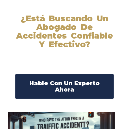
¿Está Buscando Un
Abogado De
Accidentes Confiable
Y Efectivo?
Nuestros abogados experimentados lucharán por sus
derechos y obtendrán la compensación que se merece.
¡Actúe ahora y obtenga la justicia que necesita!
¡Marque nuestro número ahora!
Hable Con Un Experto
Ahora