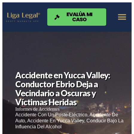
Nota:
este
sitio
EVALÚA MI
CASO
web
incluye
un
sistema
de
accesibilidad.
Accidente en Yucca Valley:
Conductor Ebrio Deja a
Vecindario a Oscuras y
Víctimas Heridas
Informes de Accidentes
Accidente Con Un Poste Eléctrico
,
Accidente De
Auto
,
Accidente En Yucca Valley
,
Conducir Bajo La
Influencia Del Alcohol