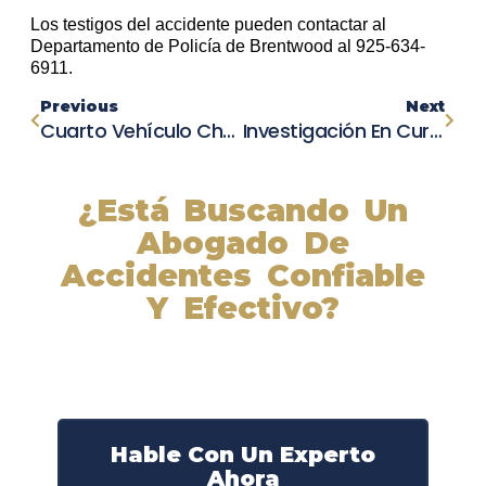
Los testigos del accidente pueden contactar al
Departamento de Policía de Brentwood al 925-634-
6911.
Previous
Next
Cuarto Vehículo Choca Con Ambulancia Y Camión De Bomberos En Carretera 4
Investigación En Curso Después De La Muerte De Un Hombre De 22 Años En Accidente En La Maine Turnpike
¿Está Buscando Un
Abogado De
Accidentes Confiable
Y Efectivo?
Nuestros abogados experimentados lucharán por sus
derechos y obtendrán la compensación que se merece.
¡Actúe ahora y obtenga la justicia que necesita!
¡Marque nuestro número ahora!
Hable Con Un Experto
Ahora