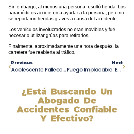
Sin embargo, al menos una persona resultó herida. Los
paramédicos acudieron a ayudar a la persona, pero no
se reportaron heridas graves a causa del accidente.
Los vehículos involucrados no eran movibles y fue
necesario utilizar grúas para retirarlos.
Finalmente, aproximadamente una hora después, la
carretera fue reabierta al tráfico.
Previous
Next
Adolescente Fallece Días Después De Ser Atropellado Por Un Automóvil En Hinsdale
Fuego Implacable: Equipo De Grand Junction Se Despliega En California Para Combatir Incendios Mortales
¿Está Buscando Un
Abogado De
Accidentes Confiable
Y Efectivo?
Nuestros abogados experimentados lucharán por sus
derechos y obtendrán la compensación que se merece.