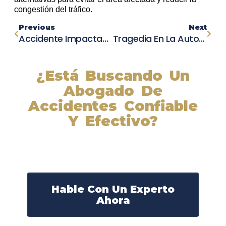
congestión del tráfico.
Previous
Next
Accidente Impactante En Jackson Motorplex: Tim Kaeding Se Prepara Para Regresar
Tragedia En La Autopista I-40: Muere Conductor En Vuelco De Semirremolque
¿Está Buscando Un
Abogado De
Accidentes Confiable
Y Efectivo?
Nuestros abogados experimentados lucharán por sus
derechos y obtendrán la compensación que se merece.
¡Actúe ahora y obtenga la justicia que necesita!
¡Marque nuestro número ahora!
Hable Con Un Experto
Ahora