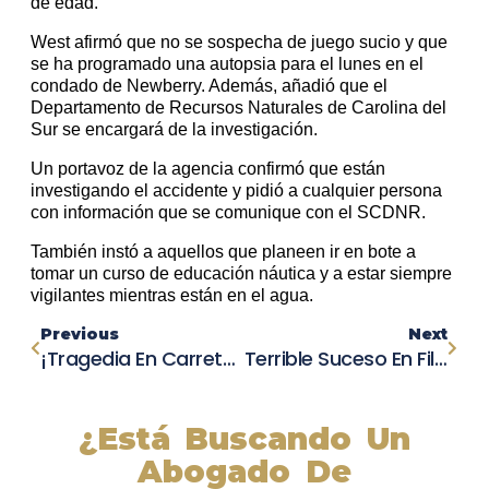
de edad.
West afirmó que no se sospecha de juego sucio y que
se ha programado una autopsia para el lunes en el
condado de Newberry. Además, añadió que el
Departamento de Recursos Naturales de Carolina del
Sur se encargará de la investigación.
Un portavoz de la agencia confirmó que están
investigando el accidente y pidió a cualquier persona
con información que se comunique con el SCDNR.
También instó a aquellos que planeen ir en bote a
tomar un curso de educación náutica y a estar siempre
vigilantes mientras están en el agua.
Previous
Next
¡Tragedia En Carretera! Hombre Pierde La Vida En Accidente Automovilístico En DeKalb County
Terrible Suceso En Filadelfia: Hombre Muere Al Chocar Contra Una Vivienda Y Un Poste En Northern Liberties
¿Está Buscando Un
Abogado De