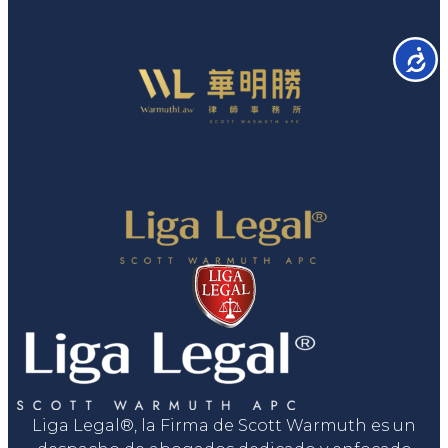
Accesib
Liga Legal®, la Firma de Scott Warmuth es un