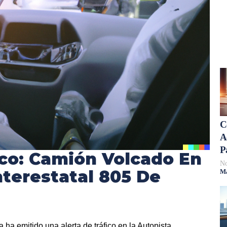
C
A
P
ico: Camión Volcado En
No
nterestatal 805 De
Má
a ha emitido una alerta de tráfico en la Autopista