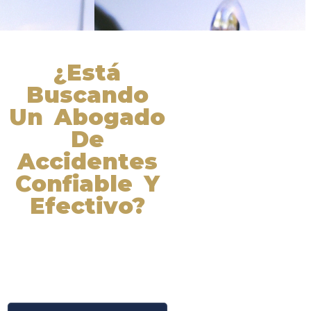
¿Está
Buscando
Un Abogado
De
Accidentes
Confiable Y
Efectivo?
Nuestros abogados experimentados
lucharán por sus derechos y
obtendrán la compensación que se
merece. ¡Actúe ahora y obtenga la
justicia que necesita! ¡Marque
nuestro número ahora!