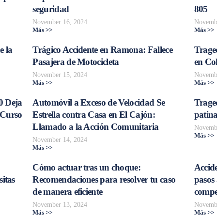
seguridad
805
November 16, 2024
Novembe
Más >>
Más >>
e la
Trágico Accidente en Ramona: Fallece
Traged
Pasajera de Motocicleta
en Col
November 15, 2024
Novembe
Más >>
Más >>
0 Deja
Automóvil a Exceso de Velocidad Se
Trage
 Curso
Estrella contra Casa en El Cajón:
patina
Llamado a la Acción Comunitaria
Novembe
Más >>
November 14, 2024
Más >>
Cómo actuar tras un choque:
Accide
sitas
Recomendaciones para resolver tu caso
pasos 
de manera eficiente
compe
November 13, 2024
Novembe
Más >>
Más >>