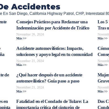
De Accidentes
te En San Diego
,
California Highway Patrol
,
CHP
,
Interestatal 8
ente
Consejos Prácticos para Reclamar una
Los 5
Indemnización por Accidente de Tráfico
Tras 
November 26, 2024
Novembe
Más >>
Más >>
e
Accidente automovilísticos: Impacto,
Cómo 
aña
soluciones y apoyo legal en tu comunidad
Consej
November 21, 2024
Novembe
Más >>
Más >>
te de
¿Qué hacer después de un accidente
Mujer
automovilístico? Guía paso a paso
Grave
November 21, 2024
Novembe
Más >>
Más >>
s en
Fatalidad en el Condado de Tulare: La
Dos C
opista
importancia crítica del cinturón de
Conduc