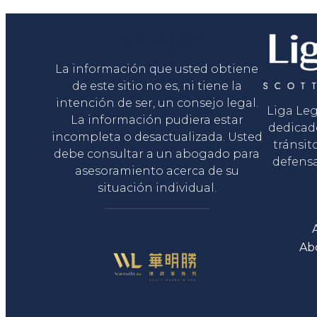
Liga Legal®
La información que usted obtiene
de este sitio no es, ni tiene la
intención de ser, un consejo legal.
Liga Le
La información pudiera estar
dedicad
incompleta o desactualizada. Usted
tránsit
debe consultar a un abogado para
defensa
asesoramiento acerca de su
situación individual.
Ab