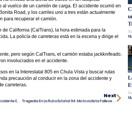
o al vuelco de un camión de carga. El accidente ocurrió en
C
 Bonita Road, y los carriles uno a tres están actualmente
u
n para recuperar el camión.
T
de California (CalTrans), la hora estimada para la
No
ida. La policía de carreteras está en la escena y dirige el
Má
nte, pero según CalTrans, el camión estaba jackknifeado.
ron involucrados en el accidente.
sos en la Interestatal 805 en Chula Vista y buscar rutas
L
enda precaución al conducir en la zona del accidente y
E
de carreteras.
No
Next
Má
Motociclista De San Diego Muere En Un Accidente En Solitario En Ocean Beach
Tragedia En La Ruta Estatal 94: Motociclista Fallece Tras Colisión Con Un Vehículo En East County