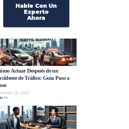
Hable Con Un
Experto
Ahora
ómo Actuar Después de un
ccidente de Tráfico: Guía Paso a
aso
vember 26, 2024
s >>