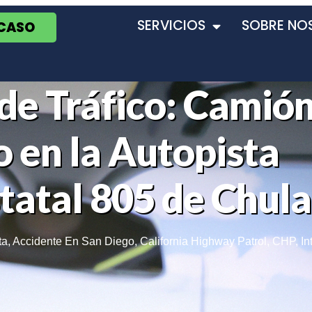
SERVICIOS
SOBRE NO
 CASO
 de Tráfico: Camió
 en la Autopista
tatal 805 de Chula
ta
,
Accidente En San Diego
,
California Highway Patrol
,
CHP
,
In