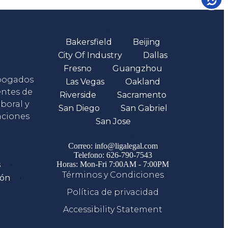
Oficinas
Bakersfield
Beijing
City Of Industry
Dallas
Fresno
Guangzhou
abogados
Las Vegas
Oakland
entes de
Riverside
Sacramento
boral y
San Diego
San Gabriel
aciones
San Jose
Comunicate
Correo: info@ligalegal.com
Telefono: 626-790-7543
s
Horas: Mon-Fri 7:00AM - 7:00PM
Términos y Condiciones
ión
Política de privacidad
Accessibility Statement