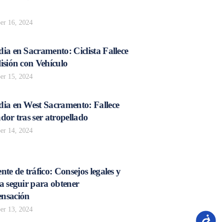
r 16, 2024
ia en Sacramento: Ciclista Fallece
isión con Vehículo
r 15, 2024
dia en West Sacramento: Fallece
dor tras ser atropellado
r 14, 2024
nte de tráfico: Consejos legales y
a seguir para obtener
nsación
r 13, 2024
Accesib