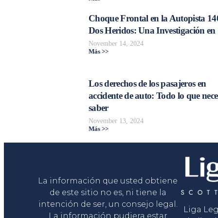
Choque Frontal en la Autopista 14
Dos Heridos: Una Investigación en
November 14, 2024
Más >>
Los derechos de los pasajeros en
accidente de auto: Todo lo que nece
saber
November 13, 2024
Más >>
Liga Legal®
La información que usted obtiene
de este sitio no es, ni tiene la
intención de ser, un consejo legal.
Liga Le
La información pudiera estar