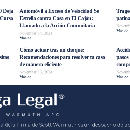
0 Deja
Automóvil a Exceso de Velocidad Se
Trage
 Curso
Estrella contra Casa en El Cajón:
patina
Llamado a la Acción Comunitaria
Novembe
Más >>
November 14, 2024
Más >>
Cómo actuar tras un choque:
Accide
sitas
Recomendaciones para resolver tu caso
pasos 
de manera eficiente
compe
November 13, 2024
Novembe
Más >>
Más >>
gal®, la Firma de Scott Warmuth es un despacho de 