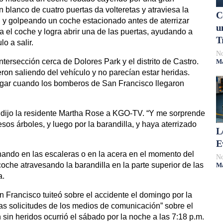
 blanco de cuatro puertas da volteretas y atraviesa la
C
l y golpeando un coche estacionado antes de aterrizar
u
 el coche y logra abrir una de las puertas, ayudando a
T
o a salir.
No
intersección cerca de Dolores Park y el distrito de Castro.
Má
ron saliendo del vehículo y no parecían estar heridas.
ugar cuando los bomberos de San Francisco llegaron
, dijo la residente Martha Rose a KGO-TV. “Y me sorprende
os árboles, y luego por la barandilla, y haya aterrizado
L
E
ando en las escaleras o en la acera en el momento del
No
coche atravesando la barandilla en la parte superior de las
Má
a.
Francisco tuiteó sobre el accidente el domingo por la
s solicitudes de los medios de comunicación” sobre el
ón sin heridos ocurrió el sábado por la noche a las 7:18 p.m.