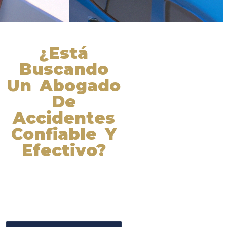
¿Está
Buscando
Un Abogado
De
Accidentes
Confiable Y
Efectivo?
Nuestros abogados experimentados
lucharán por sus derechos y
obtendrán la compensación que se
merece. ¡Actúe ahora y obtenga la
justicia que necesita! ¡Marque
nuestro número ahora!