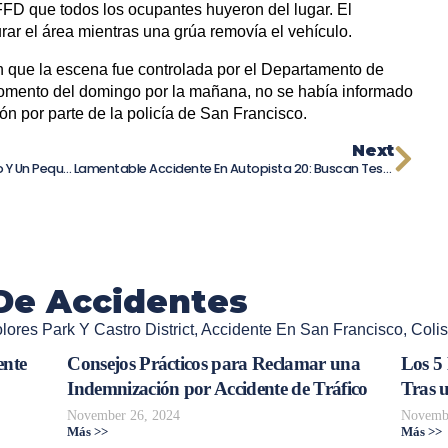
FFD que todos los ocupantes huyeron del lugar. El
r el área mientras una grúa removía el vehículo.
 que la escena fue controlada por el Departamento de
momento del domingo por la mañana, no se había informado
ión por parte de la policía de San Francisco.
Next
Choque Múltiple En Fresno Deja Un Muerto Y Un Pequeño Lucha Por Su Vida
Lamentable Accidente En Autopista 20: Buscan Testigos Tras Muerte De Dos Menores
De Accidentes
ores Park Y Castro District
,
Accidente En San Francisco
,
Colis
ente
Consejos Prácticos para Reclamar una
Los 5
Indemnización por Accidente de Tráfico
Tras 
November 26, 2024
Novembe
Más >>
Más >>