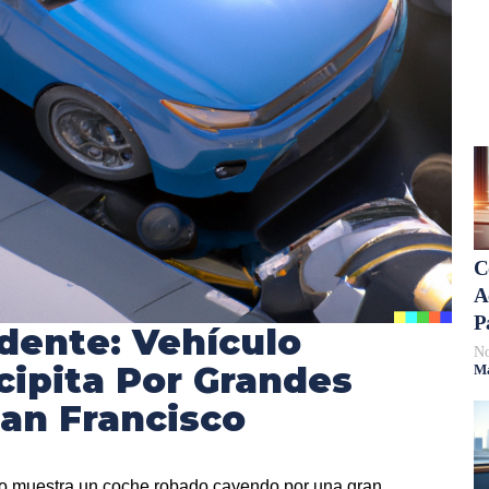
C
A
P
dente: Vehículo
No
ipita Por Grandes
Má
an Francisco
do muestra un coche robado cayendo por una gran