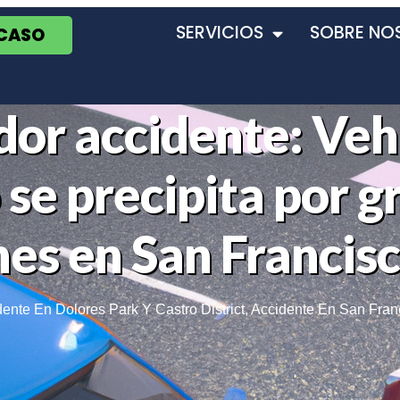
SERVICIOS
SOBRE NO
 CASO
dor accidente: Veh
se precipita por g
nes en San Francis
ente En Dolores Park Y Castro District
,
Accidente En San Fran