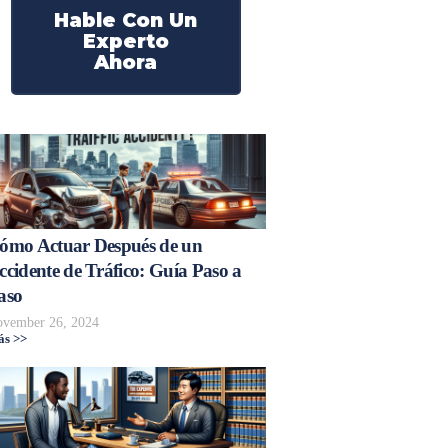
Hable Con Un
Experto
Ahora
ómo Actuar Después de un
ccidente de Tráfico: Guía Paso a
aso
vember 26, 2024
s >>