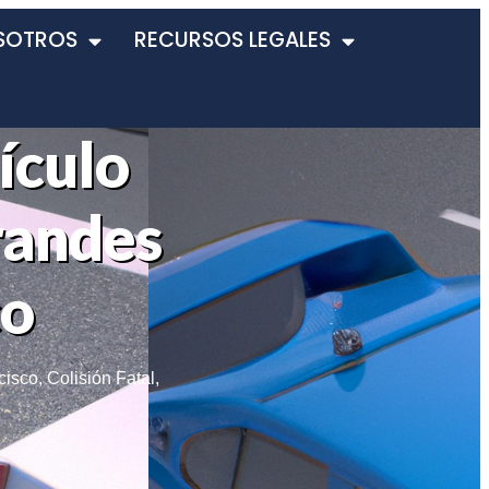
SOTROS
RECURSOS LEGALES
ículo
randes
co
cisco
,
Colisión Fatal
,