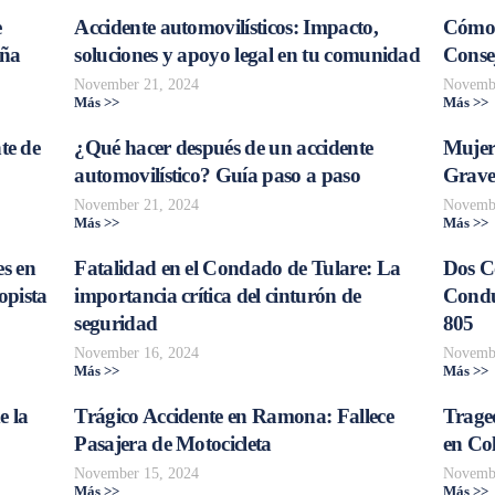
e
Accidente automovilísticos: Impacto,
Cómo 
aña
soluciones y apoyo legal en tu comunidad
Consej
November 21, 2024
Novembe
Más >>
Más >>
te de
¿Qué hacer después de un accidente
Mujer
automovilístico? Guía paso a paso
Grave
November 21, 2024
Novembe
Más >>
Más >>
s en
Fatalidad en el Condado de Tulare: La
Dos C
opista
importancia crítica del cinturón de
Conduc
seguridad
805
November 16, 2024
Novembe
Más >>
Más >>
e la
Trágico Accidente en Ramona: Fallece
Traged
Pasajera de Motocicleta
en Col
November 15, 2024
Novembe
Más >>
Más >>