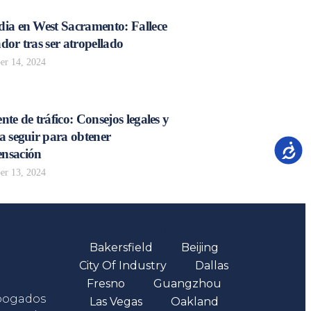
dia en West Sacramento: Fallece
dor tras ser atropellado
r 14, 2024
nte de tráfico: Consejos legales y
a seguir para obtener
Accesib
nsación
r 13, 2024
Oficinas
Bakersfield
Beijing
City Of Industry
Dallas
Fresno
Guangzhou
abogados
Las Vegas
Oakland