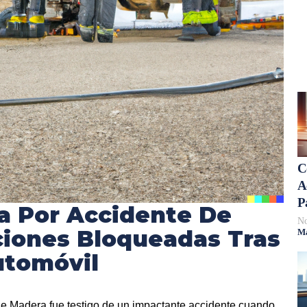
C
A
P
a Por Accidente De
No
ciones Bloqueadas Tras
Má
utomóvil
de Madera fue testigo de un impactante accidente cuando