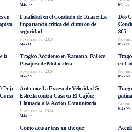
Más >>
Más >>
s en
Fatalidad en el Condado de Tulare: La
Dos C
opista
importancia crítica del cinturón de
Conduc
seguridad
805
November 16, 2024
Novembe
Más >>
Más >>
e la
Trágico Accidente en Ramona: Fallece
Traged
Pasajera de Motocicleta
en Col
November 15, 2024
Novembe
Más >>
Más >>
0 Deja
Automóvil a Exceso de Velocidad Se
Trage
 Curso
Estrella contra Casa en El Cajón:
patina
Llamado a la Acción Comunitaria
Novembe
Más >>
November 14, 2024
Más >>
Cómo actuar tras un choque:
Accide