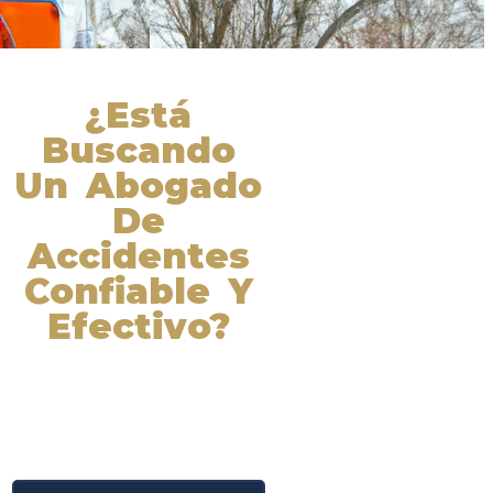
¿Está
Buscando
Un Abogado
De
Accidentes
Confiable Y
Efectivo?
Nuestros abogados experimentados
lucharán por sus derechos y
obtendrán la compensación que se
merece. ¡Actúe ahora y obtenga la
justicia que necesita! ¡Marque
nuestro número ahora!