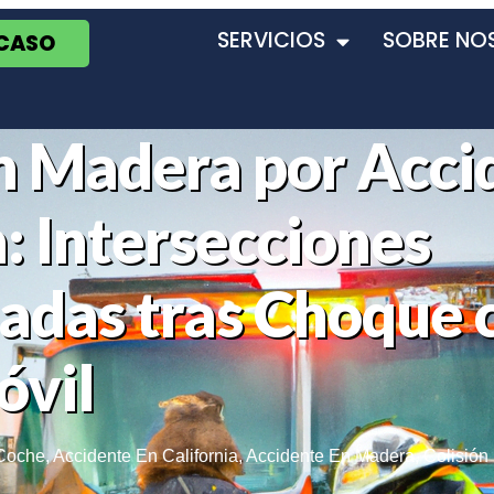
SERVICIOS
SOBRE NO
 CASO
n Madera por Acci
: Intersecciones
adas tras Choque 
vil
 Coche
,
Accidente En California
,
Accidente En Madera
,
Colisión 