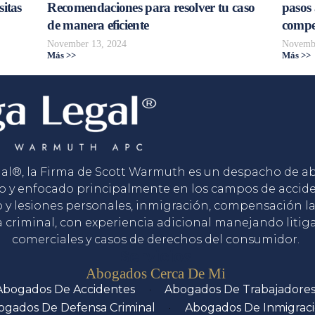
sitas
Recomendaciones para resolver tu caso
pasos 
de manera eficiente
compe
November 13, 2024
Novembe
Más >>
Más >>
gal®, la Firma de Scott Warmuth es un despacho de 
o y enfocado principalmente en los campos de accid
o y lesiones personales, inmigración, compensación la
 criminal, con experiencia adicional manejando litig
comerciales y casos de derechos del consumidor.
Servicios
Abogados Cerca De Mi
Abogados De Accidentes
Abogados De Trabajadore
ogados De Defensa Criminal
Abogados De Inmigrac