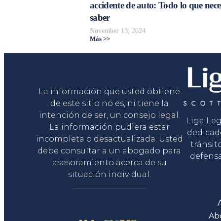
accidente de auto: Todo lo que nece
saber
November 13, 2024
Más >>
Liga Legal®
La información que usted obtiene
de este sitio no es, ni tiene la
intención de ser, un consejo legal.
Liga Le
La información pudiera estar
dedicad
incompleta o desactualizada. Usted
tránsit
debe consultar a un abogado para
defensa
asesoramiento acerca de su
situación individual.
Ab