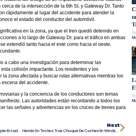
 cerca de la intersección de la 6th St. y Gateway Dr. Tanto
C
on rápidamente al lugar del accidente para atender la
u
onoce el estado del conductor del automóvil.
T
gnificativa en la zona, ya que el tren quedó detenido en
No
ecciones a lo largo de Gateway Dr. para el tráfico en ambas
Má
 se extendió tanto hacia el este como hacia el oeste,
rcundante.
do a cabo una investigación para determinar las
 esta colisión impactante. Los residentes y los
 la zona afectada y buscar rutas alternativas mientras los
L
 escena del accidente.
E
rroviarias y la conciencia de los conductores son temas
No
anifiesto. Las autoridades están recordando a todos los
Má
er las señales y advertencias en los cruces de trenes para
Next
Tiroteo Estalla En Escena De Colisión Múltiple En Ladera Heights: Un Herido Y Un Atacante A La Fuga
Herido En Tiroteo Tras Choque De Coches En Windsor Hills: Misterio Y Conmoción En La Calle