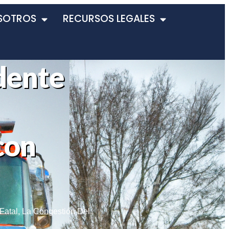
SOTROS
RECURSOS LEGALES
dente
con
Fatal
,
La Congestión Del