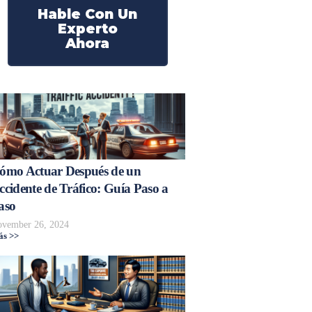
Hable Con Un
Experto
Ahora
ómo Actuar Después de un
ccidente de Tráfico: Guía Paso a
aso
vember 26, 2024
s >>