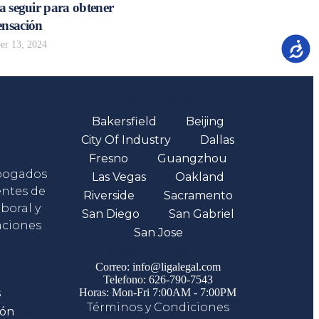
a seguir para obtener
nsación
r 13, 2024
Accesib
Oficinas
Bakersfield
Beijing
City Of Industry
Dallas
Fresno
Guangzhou
abogados
Las Vegas
Oakland
entes de
Riverside
Sacramento
boral y
San Diego
San Gabriel
aciones
San Jose
Comunicate
Correo: info@ligalegal.com
Telefono: 626-790-7543
s
Horas: Mon-Fri 7:00AM - 7:00PM
Términos y Condiciones
ión