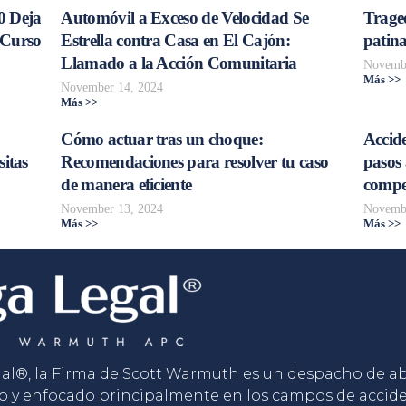
0 Deja
Automóvil a Exceso de Velocidad Se
Trage
 Curso
Estrella contra Casa en El Cajón:
patina
Llamado a la Acción Comunitaria
Novembe
Más >>
November 14, 2024
Más >>
Cómo actuar tras un choque:
Accide
sitas
Recomendaciones para resolver tu caso
pasos 
de manera eficiente
compe
November 13, 2024
Novembe
Más >>
Más >>
gal®, la Firma de Scott Warmuth es un despacho de 
o y enfocado principalmente en los campos de accid