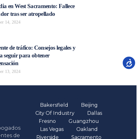
dia en West Sacramento: Fallece
dor tras ser atropellado
r 14, 2024
nte de tráfico: Consejos legales y
a seguir para obtener
Accesib
nsación
r 13, 2024
Oficinas
Bakersfield
Beijing
City Of Industry
Dallas
Fresno
Guangzhou
abogados
Las Vegas
Oakland
entes de
Riverside
Sacramento