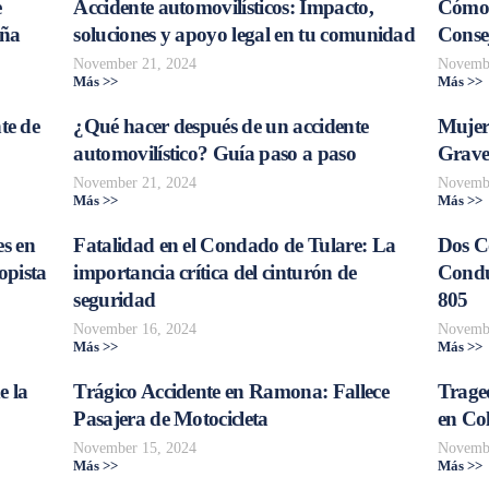
e
Accidente automovilísticos: Impacto,
Cómo 
aña
soluciones y apoyo legal en tu comunidad
Consej
November 21, 2024
Novembe
Más >>
Más >>
te de
¿Qué hacer después de un accidente
Mujer
automovilístico? Guía paso a paso
Grave
November 21, 2024
Novembe
Más >>
Más >>
s en
Fatalidad en el Condado de Tulare: La
Dos C
opista
importancia crítica del cinturón de
Conduc
seguridad
805
November 16, 2024
Novembe
Más >>
Más >>
e la
Trágico Accidente en Ramona: Fallece
Traged
Pasajera de Motocicleta
en Col
November 15, 2024
Novembe
Más >>
Más >>