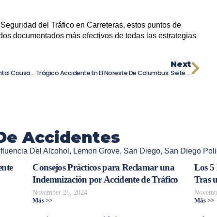
Seguridad del Tráfico en Carreteras, estos puntos de
ados documentados más efectivos de todas las estrategias
Next
Tragedia En La Carretera 99: Choque Frontal Causa Una Víctima Fatal Y Deja Una Persona Hospitalizada
Trágico Accidente En El Noreste De Columbus: Siete Personas Hospitalizadas Después De Colisión En Cleveland Avenue
De Accidentes
fluencia Del Alcohol
,
Lemon Grove
,
San Diego
,
San Diego Pol
ente
Consejos Prácticos para Reclamar una
Los 5
Indemnización por Accidente de Tráfico
Tras 
November 26, 2024
Novembe
Más >>
Más >>