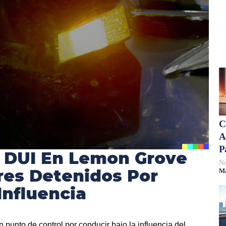
C
A
P
 DUI En Lemon Grove
No
res Detenidos Por
Má
Influencia
 punto de control por conducir bajo la influencia del