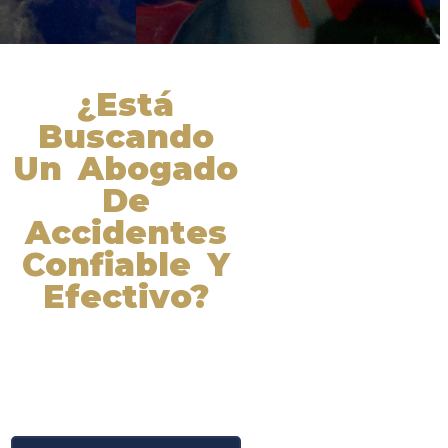
¿Está
Buscando
Un Abogado
De
Accidentes
Confiable Y
Efectivo?
Nuestros abogados experimentados
lucharán por sus derechos y
obtendrán la compensación que se
merece. ¡Actúe ahora y obtenga la
justicia que necesita! ¡Marque
nuestro número ahora!