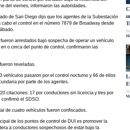
e del viernes, informaron las autoridades.
C
u
dado de San Diego dijo que los agentes de la Subestación
T
 a cabo el control en el número 7879 de Broadway desde
sábado.
No
Má
 fueron arrestados bajo sospecha de operar un vehículo
 en o cerca del punto de control, confirmaron las
fueron reveladas.
3 vehículos pasaron por el control nocturno y 66 de ellos
L
cundaria por parte de los agentes.
E
No
0 citaciones: 17 por conductores sin licencia y tres por
Má
, confirmó el SDSO.
al de cuatro vehículos fueron confiscados.
cipal de los puntos de control de DUI es promover la
etera a conductores sospechosos de estar bajo la