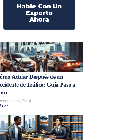
Hable Con Un
Experto
Ahora
ómo Actuar Después de un
ccidente de Tráfico: Guía Paso a
aso
vember 26, 2024
s >>