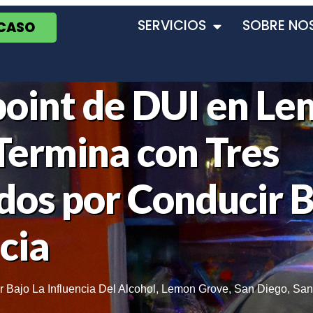
SERVICIOS
SOBRE NO
 CASO
oint de DUI en L
Termina con Tres
dos por Conducir B
cia
 Bajo La Influencia Del Alcohol
,
Lemon Grove
,
San Diego
,
San