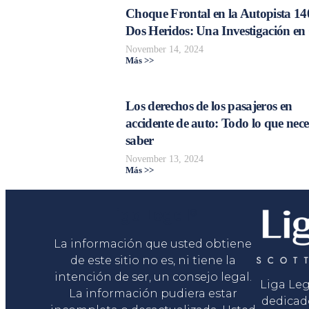
Choque Frontal en la Autopista 14
Dos Heridos: Una Investigación en
November 14, 2024
Más >>
Los derechos de los pasajeros en
accidente de auto: Todo lo que nece
saber
November 13, 2024
Más >>
Liga Legal®
La información que usted obtiene
de este sitio no es, ni tiene la
intención de ser, un consejo legal.
Liga Le
La información pudiera estar
dedicad