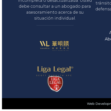
incompleta o desactualizada. Usted
tránsit
debe consultar a un abogado para
defensa
asesoramiento acerca de su
situación individual.
Ab
Web Developme