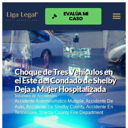
Nota:
este
sitio
EVALÚA MI
CASO
web
incluye
un
sistema
de
accesibilidad.
Choque de Tres Vehículos en
el Este del Condado de Shelby
Deja a Mujer Hospitalizada
Informes de Accidentes
Accidente Automovilistico Multiple
,
Accidente De
Auto
,
Accidente En Shelby County
,
Accidente En
Tennessee
,
Shelby County Fire Department