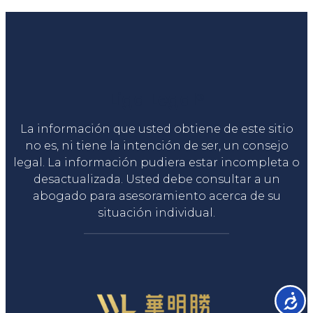
Liga Legal®
La información que usted obtiene de este sitio
no es, ni tiene la intención de ser, un consejo
legal. La información pudiera estar incompleta o
desactualizada. Usted debe consultar a un
abogado para asesoramiento acerca de su
situación individual.
Accesib