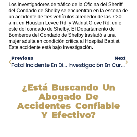
Los investigadores de tráfico de la Oficina del Sheriff
del Condado de Shelby se encuentran en la escena de
un accidente de tres vehículos alrededor de las 7:30
a.m. en Houston Levee Rd. y Walnut Grove Rd. en el
este del condado de Shelby. El Departamento de
Bomberos del Condado de Shelby trasladó a una
mujer adulta en condición crítica al Hospital Baptist.
Este accidente está bajo investigación.
Previous
Next
Fatal Incidente En Dispensario De Marihuana: Sospechoso Muerto En Enfrentamiento Con Oficiales
Investigación En Curso: Mujer En Estado Crítico Tras Colisión En El Este Del Condado De Shelby
¿Está Buscando Un
Abogado De
Accidentes Confiable
Y Efectivo?
Nuestros abogados experimentados lucharán por sus
derechos y obtendrán la compensación que se merece.
¡Actúe ahora y obtenga la justicia que necesita!