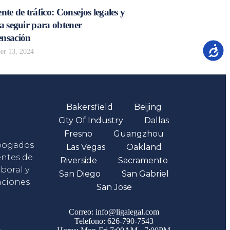
nte de tráfico: Consejos legales y
a seguir para obtener
nsación
Accesib
r 13, 2024
Oficinas
Bakersfield
Beijing
City Of Industry
Dallas
Fresno
Guangzhou
abogados
Las Vegas
Oakland
entes de
Riverside
Sacramento
boral y
San Diego
San Gabriel
aciones
San Jose
Comunicate
Correo: info@ligalegal.com
Telefono: 626-790-7543