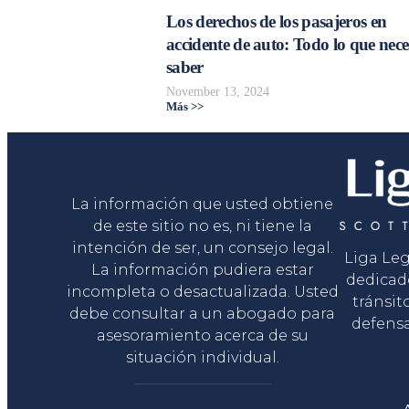
Los derechos de los pasajeros en
accidente de auto: Todo lo que nece
saber
November 13, 2024
Más >>
Liga Legal®
La información que usted obtiene
de este sitio no es, ni tiene la
intención de ser, un consejo legal.
Liga Le
La información pudiera estar
dedicad
incompleta o desactualizada. Usted
tránsit
debe consultar a un abogado para
defensa
asesoramiento acerca de su
situación individual.