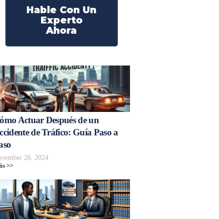
Hable Con Un
Experto
Ahora
ómo Actuar Después de un
ccidente de Tráfico: Guía Paso a
aso
vember 26, 2024
s >>