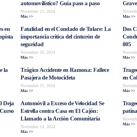
automovilístico? Guía paso a paso
Grave
November 21, 2024
Novembe
Más >>
Más >>
s en
Fatalidad en el Condado de Tulare: La
Dos C
opista
importancia crítica del cinturón de
Conduc
seguridad
805
November 16, 2024
Novembe
Más >>
Más >>
e la
Trágico Accidente en Ramona: Fallece
Traged
Pasajera de Motocicleta
en Col
November 15, 2024
Novembe
Más >>
Más >>
0 Deja
Automóvil a Exceso de Velocidad Se
Trage
 Curso
Estrella contra Casa en El Cajón:
patina
Llamado a la Acción Comunitaria
Novembe
Más >>
November 14, 2024
Más >>