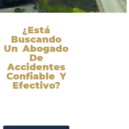
¿Está
Buscando
Un Abogado
De
Accidentes
Confiable Y
Efectivo?
Nuestros abogados experimentados
lucharán por sus derechos y
obtendrán la compensación que se
merece. ¡Actúe ahora y obtenga la
justicia que necesita! ¡Marque
nuestro número ahora!