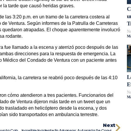
r la tarde que causó heridas graves.
C
u
e las 3:20 p.m. en un tramo de la carretera costera al
T
 de Ventura. Según informes de la Patrulla de Carreteras
as quedaron atrapadas. El choque aparentemente involucró
No
sa rodante.
Má
a fue llamado a la escena y aterrizó poco después de las
n ambas direcciones para la respuesta de emergencia. La
o Médico del Condado de Ventura con un paciente antes
L
lifornia, la carretera se reabrió poco después de las 4:10
E
No
on cómo atendieron a tres pacientes. Funcionarios del
Má
do de Ventura dijeron más tarde en un tweet que un
ido trasladado en helicóptero desde la escena, y dos
an sido transportados en ambulancia terrestre.
Next
Impactante Colisión En Concesionario Toyota Cobra Vida De Una Persona Y Deja Tres Heridos
Increíble Incidente En Arkansas: Autopista Se Convierte En Río De Queso Tras Accidente