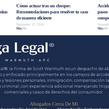
Cómo actuar tras un choque:
Accide
sitas
Recomendaciones para resolver tu caso
pasos 
de manera eficiente
compe
November 13, 2024
Novembe
Más >>
Más >>
gal®, la Firma de Scott Warmuth es un despacho de 
o y enfocado principalmente en los campos de accid
o y lesiones personales, inmigración, compensación la
 criminal, con experiencia adicional manejando litig
comerciales y casos de derechos del consumidor.
Servicios
Abogados Cerca De Mi