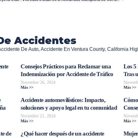
De Accidentes
Accidente De Auto
,
Accidente En Ventura County
,
California Hi
ente
Consejos Prácticos para Reclamar una
Los 5
Indemnización por Accidente de Tráfico
Tras 
November 26, 2024
Novembe
Más >>
Más >>
e
Accidente automovilísticos: Impacto,
Cómo 
aña
soluciones y apoyo legal en tu comunidad
Consej
November 21, 2024
Novembe
Más >>
Más >>
te de
¿Qué hacer después de un accidente
Mujer