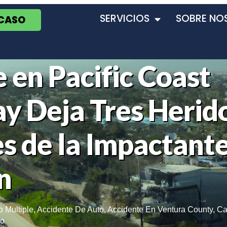
SERVICIOS
SOBRE NO
 CASO
 en Pacific Coast
y Deja Tres Herido
es de la Impactant
n
o Multiple
,
Accidente De Auto
,
Accidente En Ventura County
,
Ca
co