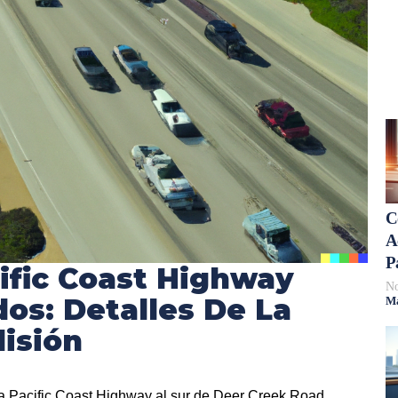
C
A
P
ific Coast Highway
No
dos: Detalles De La
Má
isión
 la Pacific Coast Highway al sur de Deer Creek Road