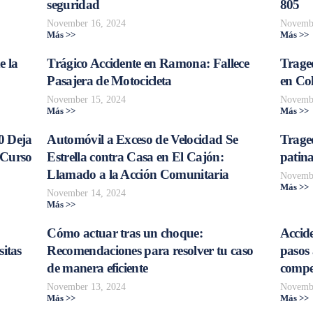
seguridad
805
November 16, 2024
Novembe
Más >>
Más >>
e la
Trágico Accidente en Ramona: Fallece
Traged
Pasajera de Motocicleta
en Col
November 15, 2024
Novembe
Más >>
Más >>
0 Deja
Automóvil a Exceso de Velocidad Se
Trage
 Curso
Estrella contra Casa en El Cajón:
patina
Llamado a la Acción Comunitaria
Novembe
Más >>
November 14, 2024
Más >>
Cómo actuar tras un choque:
Accide
sitas
Recomendaciones para resolver tu caso
pasos 
de manera eficiente
compe
November 13, 2024
Novembe
Más >>
Más >>