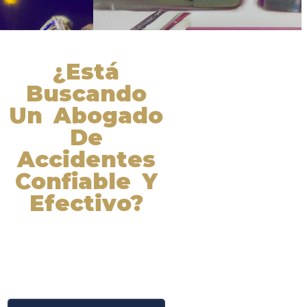
¿Está
Buscando
Un Abogado
De
Accidentes
Confiable Y
Efectivo?
Nuestros abogados experimentados
lucharán por sus derechos y
obtendrán la compensación que se
merece. ¡Actúe ahora y obtenga la
justicia que necesita! ¡Marque
nuestro número ahora!