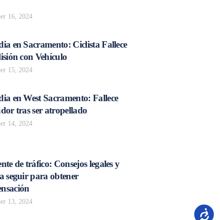
r 16, 2024
ia en Sacramento: Ciclista Fallece
isión con Vehículo
r 15, 2024
dia en West Sacramento: Fallece
dor tras ser atropellado
r 14, 2024
nte de tráfico: Consejos legales y
a seguir para obtener
nsación
r 13, 2024
Accesib