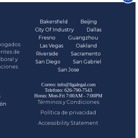
Oficinas
Bakersfield
Beijing
City Of Industry
Dallas
Fresno
Guangzhou
abogados
Las Vegas
Oakland
entes de
Riverside
Sacramento
boral y
San Diego
San Gabriel
aciones
San Jose
Comunicate
Correo: info@ligalegal.com
Telefono: 626-790-7543
s
Horas: Mon-Fri 7:00AM - 7:00PM
Términos y Condiciones
ión
Política de privacidad
Accessibility Statement