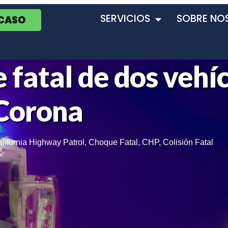
SERVICIOS
SOBRE NO
 CASO
fatal de dos vehíc
 Corona
lifornia Highway Patrol
,
Choque Fatal
,
CHP
,
Colisión Fatal