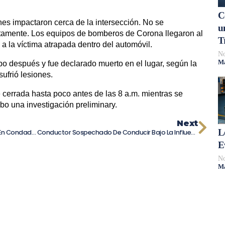
C
es impactaron cerca de la intersección. No se
u
tamente. Los equipos de bomberos de Corona llegaron al
T
a la víctima atrapada dentro del automóvil.
No
Má
po después y fue declarado muerto en el lugar, según la
ufrió lesiones.
errada hasta poco antes de las 8 a.m. mientras se
abo una investigación preliminary.
Next
L
Mujer Fallece En Accidente De Automóvil En Condado De Halifax, Carolina Del Norte
Conductor Sospechado De Conducir Bajo La Influencia De Drogas En Accidente Mortal
E
No
Má