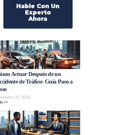
Hable Con Un
Experto
Ahora
ómo Actuar Después de un
ccidente de Tráfico: Guía Paso a
aso
vember 26, 2024
s >>