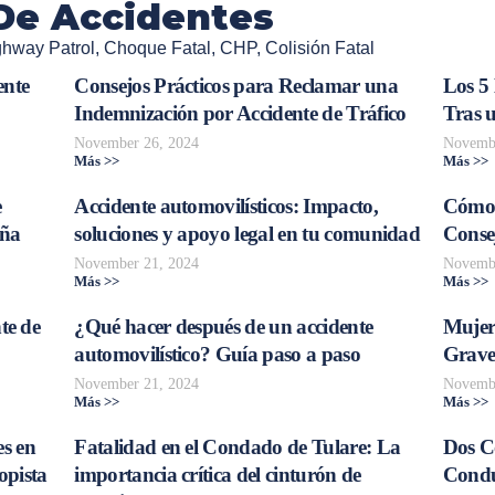
De Accidentes
ghway Patrol
,
Choque Fatal
,
CHP
,
Colisión Fatal
ente
Consejos Prácticos para Reclamar una
Los 5
Indemnización por Accidente de Tráfico
Tras 
November 26, 2024
Novembe
Más >>
Más >>
e
Accidente automovilísticos: Impacto,
Cómo 
aña
soluciones y apoyo legal en tu comunidad
Consej
November 21, 2024
Novembe
Más >>
Más >>
te de
¿Qué hacer después de un accidente
Mujer
automovilístico? Guía paso a paso
Grave
November 21, 2024
Novembe
Más >>
Más >>
s en
Fatalidad en el Condado de Tulare: La
Dos C
opista
importancia crítica del cinturón de
Conduc