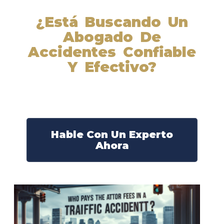
¿Está Buscando Un
Abogado De
Accidentes Confiable
Y Efectivo?
Nuestros abogados experimentados lucharán por sus
derechos y obtendrán la compensación que se merece.
¡Actúe ahora y obtenga la justicia que necesita!
¡Marque nuestro número ahora!
Hable Con Un Experto
Ahora