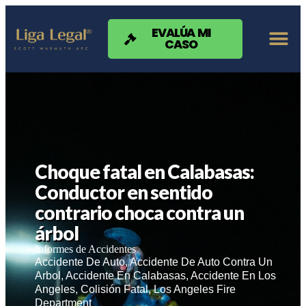
Nota:
este
sitio
EVALÚA MI
CASO
web
incluye
un
sistema
de
accesibilidad.
Choque fatal en Calabasas:
Conductor en sentido
contrario choca contra un
árbol
Informes de Accidentes
Accidente De Auto
,
Accidente De Auto Contra Un
Arbol
,
Accidente En Calabasas
,
Accidente En Los
Angeles
,
Colisión Fatal
,
Los Angeles Fire
Department