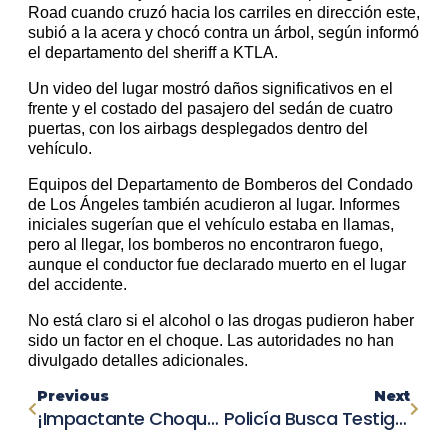
Road cuando cruzó hacia los carriles en dirección este,
subió a la acera y chocó contra un árbol, según informó
el departamento del sheriff a KTLA.
Un video del lugar mostró daños significativos en el
frente y el costado del pasajero del sedán de cuatro
puertas, con los airbags desplegados dentro del
vehículo.
Equipos del Departamento de Bomberos del Condado
de Los Ángeles también acudieron al lugar. Informes
iniciales sugerían que el vehículo estaba en llamas,
pero al llegar, los bomberos no encontraron fuego,
aunque el conductor fue declarado muerto en el lugar
del accidente.
No está claro si el alcohol o las drogas pudieron haber
sido un factor en el choque. Las autoridades no han
divulgado detalles adicionales.
Previous
Next
¡Impactante Choque De Tres Vehículos! Detienen A Hombre En Sospecha De DUI En Petaluma
Policía Busca Testigos: Hombre Herido Encontrado Tras Choque En West Kemper Road