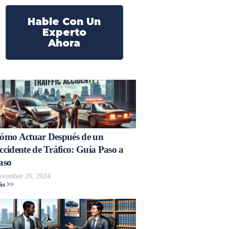
Hable Con Un
Experto
Ahora
ómo Actuar Después de un
ccidente de Tráfico: Guía Paso a
aso
vember 26, 2024
s >>