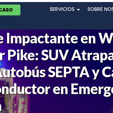
SERVICIOS
SOBRE NO
 CASO
 Impactante en W
r Pike: SUV Atrap
Autobús SEPTA y 
onductor en Emerg
a