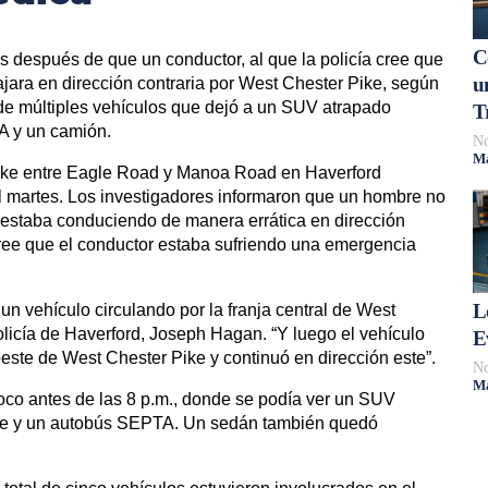
C
s después de que un conductor, al que la policía cree que
u
ajara en dirección contraria por West Chester Pike, según
 de múltiples vehículos que dejó a un SUV atrapado
T
A y un camión.
No
Má
Pike entre Eagle Road y Manoa Road en Haverford
l martes. Los investigadores informaron que un hombre no
 estaba conduciendo de manera errática en dirección
a cree que el conductor estaba sufriendo una emergencia
L
un vehículo circulando por la franja central de West
Policía de Haverford, Joseph Hagan. “Y luego el vehículo
E
 oeste de West Chester Pike y continuó en dirección este”.
No
Má
oco antes de las 8 p.m., donde se podía ver un SUV
ue y un autobús SEPTA. Un sedán también quedó