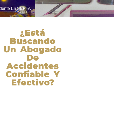
idente En SEPTA
¿Está
Buscando
Un Abogado
De
Accidentes
Confiable Y
Efectivo?
Nuestros abogados experimentados
lucharán por sus derechos y
obtendrán la compensación que se
merece. ¡Actúe ahora y obtenga la
justicia que necesita! ¡Marque
nuestro número ahora!