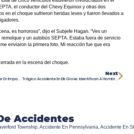
total de cinco vehículos estuvieron involucrados en el
EPTA, el conductor del Chevy Equinox y otras dos
s en el choque sufrieron heridas leves y fueron llevados a
tigadores.
cena, es horroroso”, dijo el Subjefe Hagan. “Ves un
e remolque y un autobús SEPTA. Estaba fuera de servicio
me enviaron la primera foto. Mi reacción fue que era
cerrada en la escena del choque.
Next
Tragedia Vial En Spartanburg: Muere Mujer En Impactante Accidente En Inman
Trágico Accidente En Elk Grove: Identifican A Hombre Fallecido En Choque Mortal
De Accidentes
averford Township
,
Accidente En Pennsylvania
,
Accidente En 