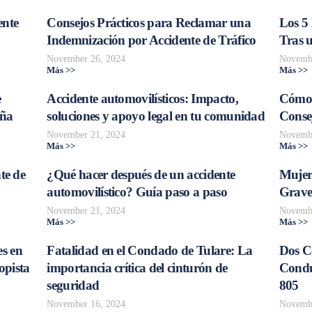
ente
Consejos Prácticos para Reclamar una
Los 5
Indemnización por Accidente de Tráfico
Tras 
November 26, 2024
Novembe
Más >>
Más >>
e
Accidente automovilísticos: Impacto,
Cómo 
aña
soluciones y apoyo legal en tu comunidad
Consej
November 21, 2024
Novembe
Más >>
Más >>
te de
¿Qué hacer después de un accidente
Mujer
automovilístico? Guía paso a paso
Grave
November 21, 2024
Novembe
Más >>
Más >>
s en
Fatalidad en el Condado de Tulare: La
Dos C
opista
importancia crítica del cinturón de
Conduc
seguridad
805
November 16, 2024
Novembe