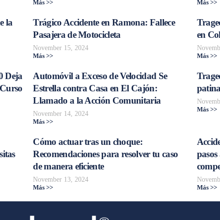
Más >>
Más >>
e la
Trágico Accidente en Ramona: Fallece
Traged
Pasajera de Motocicleta
en Col
November 15, 2024
Novembe
Más >>
Más >>
0 Deja
Automóvil a Exceso de Velocidad Se
Trage
 Curso
Estrella contra Casa en El Cajón:
patina
Llamado a la Acción Comunitaria
Novembe
Más >>
November 14, 2024
Más >>
Cómo actuar tras un choque:
Accide
sitas
Recomendaciones para resolver tu caso
pasos 
de manera eficiente
compe
November 13, 2024
Novembe
Más >>
Más >>