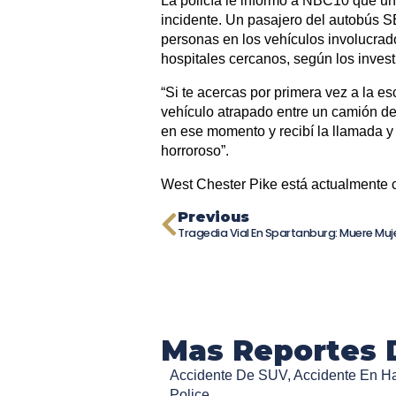
La policía le informó a NBC10 que un 
incidente. Un pasajero del autobús S
personas en los vehículos involucrado
hospitales cercanos, según los inves
“Si te acercas por primera vez a la es
vehículo atrapado entre un camión d
en ese momento y recibí la llamada y 
horroroso”.
West Chester Pike está actualmente 
Previous
Mas Reportes 
Accidente De SUV
,
Accidente En H
Police