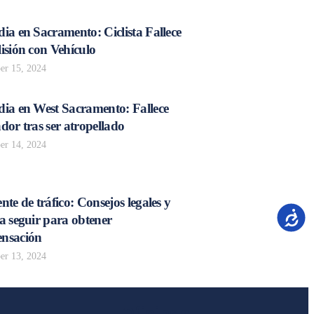
ia en Sacramento: Ciclista Fallece
isión con Vehículo
r 15, 2024
dia en West Sacramento: Fallece
dor tras ser atropellado
r 14, 2024
nte de tráfico: Consejos legales y
Accesib
a seguir para obtener
nsación
r 13, 2024
Oficinas