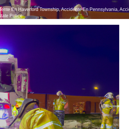
dente En Haverford Township
,
Accidente En Pennsylvania
,
Acc
tate Police