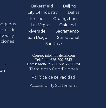
Bakersfield
Beijing
City Of Industry
Dallas
Fresno
Guangzhou
abogados
Las Vegas
Oakland
entes de
Riverside
Sacramento
boral y
San Diego
San Gabriel
aciones
San Jose
Comunicate
Correo: info@ligalegal.com
Telefono: 626-790-7543
s
Horas: Mon-Fri 7:00AM - 7:00PM
Términos y Condiciones
ión
Política de privacidad
Accessibility Statement