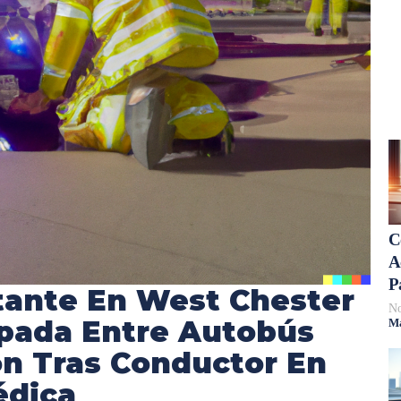
C
A
P
ante En West Chester
No
apada Entre Autobús
Má
n Tras Conductor En
édica