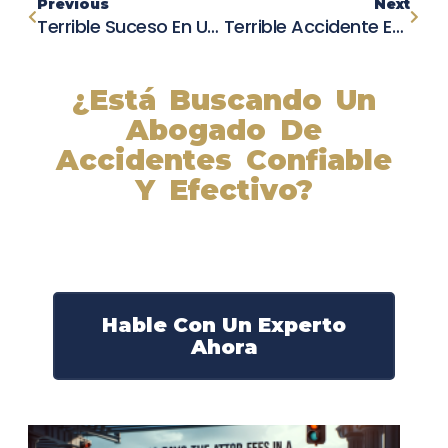
Previous
Next
Terrible Suceso En Una Residencia Agrícola De Iowa: Bebé De 20 Meses Muere En Accidente
Terrible Accidente En Laredo: Dos Personas Luchan Por Su Vida Tras Choque En El Centro
¿Está Buscando Un
Abogado De
Accidentes Confiable
Y Efectivo?
Nuestros abogados experimentados lucharán por sus
derechos y obtendrán la compensación que se merece.
¡Actúe ahora y obtenga la justicia que necesita!
¡Marque nuestro número ahora!
Hable Con Un Experto
Ahora