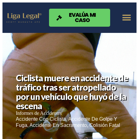
Nota:
este
sitio
EVALÚA MI
CASO
web
incluye
un
sistema
de
accesibilidad.
Ciclista muere en accidente de
tráfico tras ser atropellado
por un vehículo que huyó de la
escena
Informes de Accidentes
Accidente Con Ciclista
,
Accidente De Golpe Y
Fuga
,
Accidente En Sacramento
,
Colisión Fatal