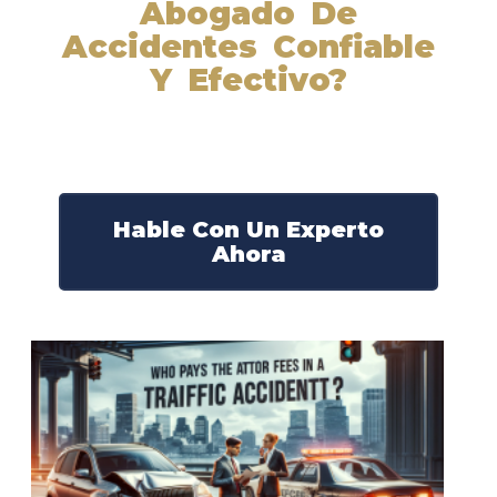
Abogado De
Accidentes Confiable
Y Efectivo?
Nuestros abogados experimentados lucharán por sus
derechos y obtendrán la compensación que se merece.
¡Actúe ahora y obtenga la justicia que necesita!
¡Marque nuestro número ahora!
Hable Con Un Experto
Ahora