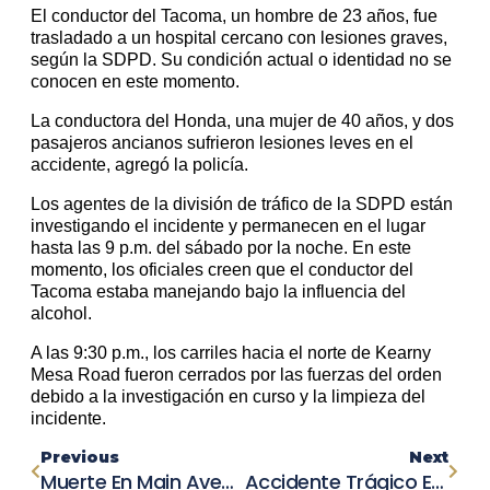
El conductor del Tacoma, un hombre de 23 años, fue
trasladado a un hospital cercano con lesiones graves,
según la SDPD. Su condición actual o identidad no se
conocen en este momento.
La conductora del Honda, una mujer de 40 años, y dos
pasajeros ancianos sufrieron lesiones leves en el
accidente, agregó la policía.
Los agentes de la división de tráfico de la SDPD están
investigando el incidente y permanecen en el lugar
hasta las 9 p.m. del sábado por la noche. En este
momento, los oficiales creen que el conductor del
Tacoma estaba manejando bajo la influencia del
alcohol.
A las 9:30 p.m., los carriles hacia el norte de Kearny
Mesa Road fueron cerrados por las fuerzas del orden
debido a la investigación en curso y la limpieza del
incidente.
Previous
Next
Muerte En Main Avenue: Trágico Accidente En Orangevale Con Un Peatón De 40 Años
Accidente Trágico En Oroville: Pérdida De Vida En Colisión En Autopista 99 Estremece A La Ciudad