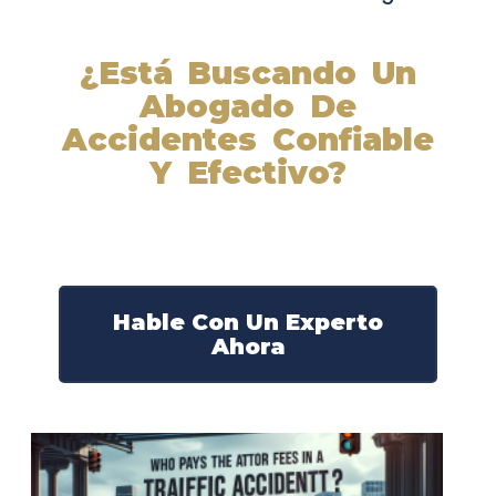
¿Está Buscando Un
Abogado De
Accidentes Confiable
Y Efectivo?
Nuestros abogados experimentados lucharán por sus
derechos y obtendrán la compensación que se merece.
¡Actúe ahora y obtenga la justicia que necesita!
¡Marque nuestro número ahora!
Hable Con Un Experto
Ahora