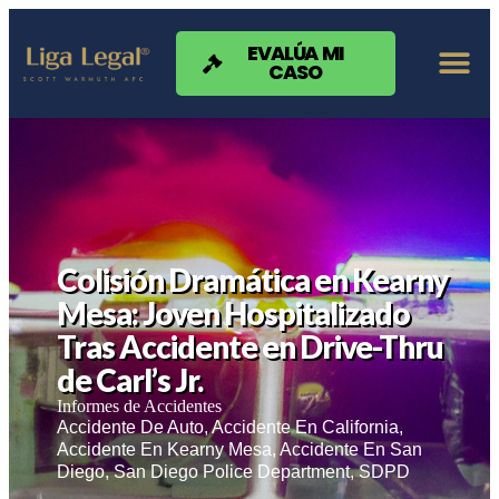
Nota:
este
sitio
EVALÚA MI
CASO
web
incluye
un
sistema
de
accesibilidad.
Colisión Dramática en Kearny
Mesa: Joven Hospitalizado
Tras Accidente en Drive-Thru
de Carl’s Jr.
Informes de Accidentes
Accidente De Auto
,
Accidente En California
,
Accidente En Kearny Mesa
,
Accidente En San
Diego
,
San Diego Police Department
,
SDPD