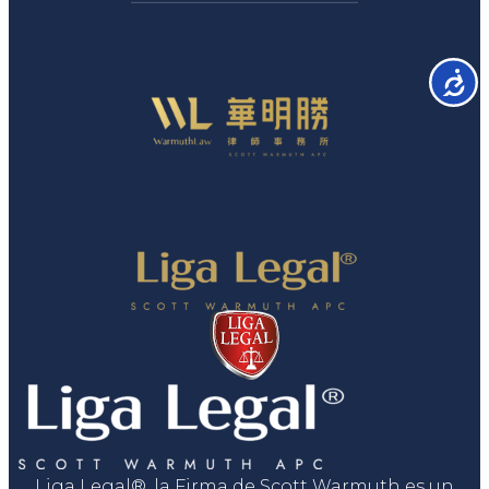
Accesib
Liga Legal®, la Firma de Scott Warmuth es un