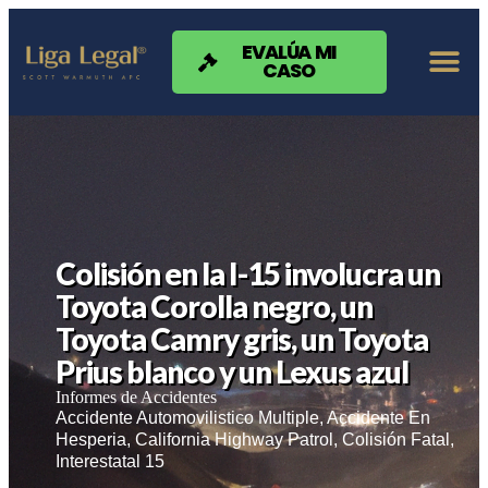
Nota:
este
sitio
EVALÚA MI
CASO
web
incluye
un
sistema
de
accesibilidad.
Colisión en la I-15 involucra un
Toyota Corolla negro, un
Toyota Camry gris, un Toyota
Prius blanco y un Lexus azul
Informes de Accidentes
Accidente Automovilistico Multiple
,
Accidente En
Hesperia
,
California Highway Patrol
,
Colisión Fatal
,
Interestatal 15