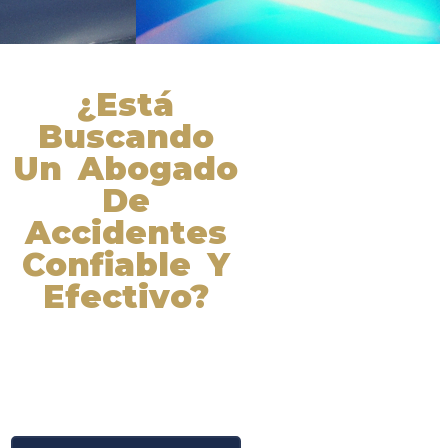
¿Está
Buscando
Un Abogado
De
Accidentes
Confiable Y
Efectivo?
Nuestros abogados experimentados
lucharán por sus derechos y
obtendrán la compensación que se
merece. ¡Actúe ahora y obtenga la
justicia que necesita! ¡Marque
nuestro número ahora!