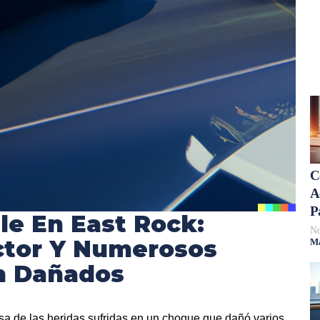
C
A
P
ple En East Rock:
No
ctor Y Numerosos
Má
n Dañados
a de las heridas sufridas en un choque que dañó varios