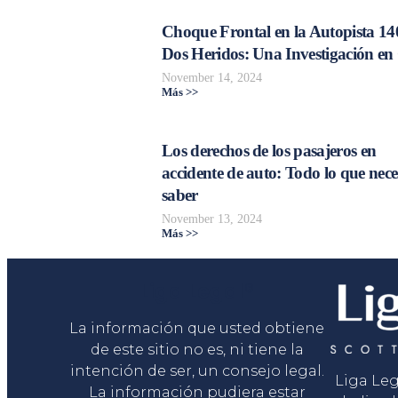
Choque Frontal en la Autopista 14
Dos Heridos: Una Investigación en
November 14, 2024
Más >>
Los derechos de los pasajeros en
accidente de auto: Todo lo que nece
saber
November 13, 2024
Más >>
Liga Legal®
La información que usted obtiene
de este sitio no es, ni tiene la
intención de ser, un consejo legal.
Liga Le
La información pudiera estar