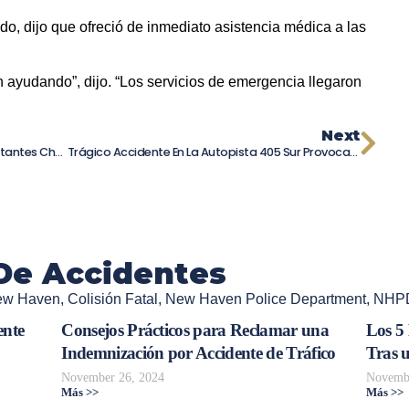
do, dijo que ofreció de inmediato asistencia médica a las
ayudando”, dijo. “Los servicios de emergencia llegaron
Next
Tres Muertos Y Cinco Heridos Tras Impactantes Choques En La Autopista De Sunnyvale
Trágico Accidente En La Autopista 405 Sur Provoca Cierre Total Del Tráfico Durante Horas
De Accidentes
ew Haven
,
Colisión Fatal
,
New Haven Police Department
,
NHP
ente
Consejos Prácticos para Reclamar una
Los 5
Indemnización por Accidente de Tráfico
Tras 
November 26, 2024
Novembe
Más >>
Más >>