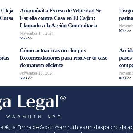
0 Deja
Automóvil a Exceso de Velocidad Se
Trage
 Curso
Estrella contra Casa en El Cajón:
patina
Llamado a la Acción Comunitaria
Novembe
Más >>
November 14, 2024
Más >>
Cómo actuar tras un choque:
Accide
sitas
Recomendaciones para resolver tu caso
pasos 
de manera eficiente
compe
November 13, 2024
Novembe
Más >>
Más >>
gal®, la Firma de Scott Warmuth es un despacho de 