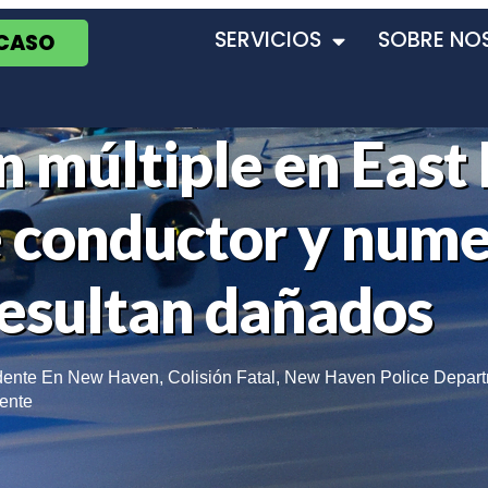
SERVICIOS
SOBRE NO
 CASO
n múltiple en East
e conductor y num
resultan dañados
dente En New Haven
,
Colisión Fatal
,
New Haven Police Depar
ente