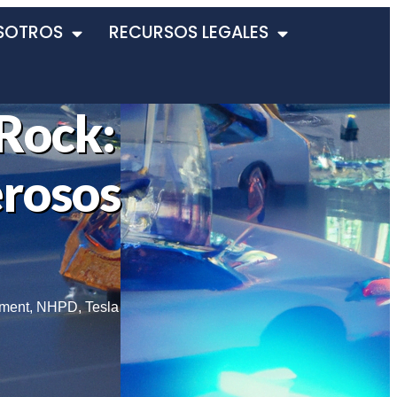
SOTROS
RECURSOS LEGALES
 Rock:
erosos
tment
,
NHPD
,
Tesla