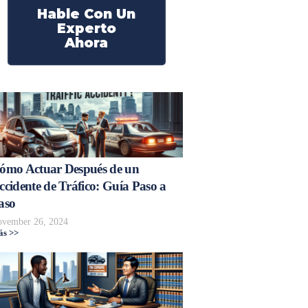
Hable Con Un
Experto
Ahora
ómo Actuar Después de un
ccidente de Tráfico: Guía Paso a
aso
vember 26, 2024
s >>