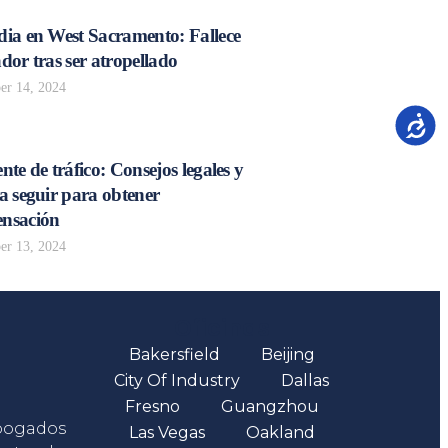
dia en West Sacramento: Fallece
dor tras ser atropellado
r 14, 2024
Accesib
nte de tráfico: Consejos legales y
a seguir para obtener
nsación
r 13, 2024
Oficinas
Bakersfield
Beijing
City Of Industry
Dallas
Fresno
Guangzhou
abogados
Las Vegas
Oakland