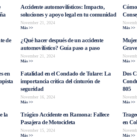
e
Accidente automovilísticos: Impacto,
Cómo 
aña
soluciones y apoyo legal en tu comunidad
Consej
November 21, 2024
Novembe
Más >>
Más >>
te de
¿Qué hacer después de un accidente
Mujer
automovilístico? Guía paso a paso
Grave
November 21, 2024
Novembe
Más >>
Más >>
s en
Fatalidad en el Condado de Tulare: La
Dos C
opista
importancia crítica del cinturón de
Conduc
seguridad
805
November 16, 2024
Novembe
Más >>
Más >>
e la
Trágico Accidente en Ramona: Fallece
Traged
Pasajera de Motocicleta
en Col
November 15, 2024
Novembe
Más >>
Más >>