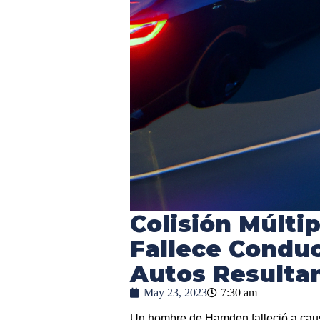
Colisión Múlti
Fallece Condu
Autos Resulta
May 23, 2023
7:30 am
Un hombre de Hamden falleció a caus