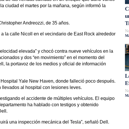
 la ciudad el martes por la mañana, según informó la
C
u
T
Christopher Andreozzi, de 35 años.
No
 la calle Nicoll en el vecindario de East Rock alrededor
Má
elocidad elevada” y chocó contra nueve vehículos en la
stacionados y dos “en movimiento” en el momento del
l, la portavoz de los medios y oficial de información
L
al Hospital Yale New Haven, donde falleció poco después.
E
llevados al hospital con lesiones leves.
No
Má
vestigando el accidente de múltiples vehículos. El equipo
departamento ha hablado con testigos y obtenido
ell.
cluirá una inspección mecánica del Tesla”, señaló Dell.