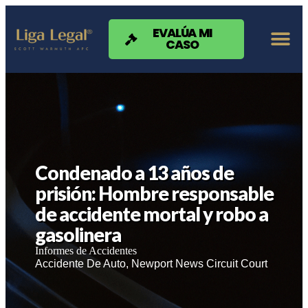
Nota:
este
sitio
EVALÚA MI
CASO
web
incluye
un
sistema
de
accesibilidad.
Condenado a 13 años de
prisión: Hombre responsable
de accidente mortal y robo a
gasolinera
Informes de Accidentes
Accidente De Auto
,
Newport News Circuit Court