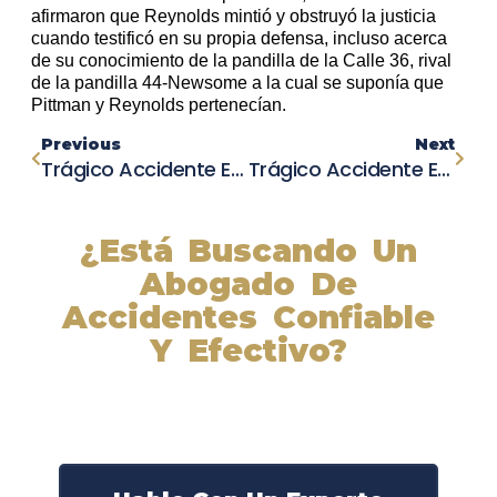
afirmaron que Reynolds mintió y obstruyó la justicia
cuando testificó en su propia defensa, incluso acerca
de su conocimiento de la pandilla de la Calle 36, rival
de la pandilla 44-Newsome a la cual se suponía que
Pittman y Reynolds pertenecían.
Previous
Next
Trágico Accidente En Dublin: Dos Hombres Mueren Luego De Que Su Auto Se Incendia Y Se Parte En Dos
Trágico Accidente En Contra Costa County: Una Persona Muerta Y Tres Heridas
¿Está Buscando Un
Abogado De
Accidentes Confiable
Y Efectivo?
Nuestros abogados experimentados lucharán por sus
derechos y obtendrán la compensación que se merece.
¡Actúe ahora y obtenga la justicia que necesita!
¡Marque nuestro número ahora!