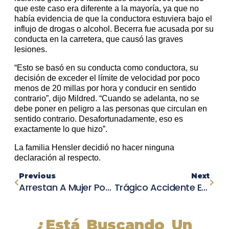
que este caso era diferente a la mayoría, ya que no
había evidencia de que la conductora estuviera bajo el
influjo de drogas o alcohol. Becerra fue acusada por su
conducta en la carretera, que causó las graves
lesiones.
“Esto se basó en su conducta como conductora, su
decisión de exceder el límite de velocidad por poco
menos de 20 millas por hora y conducir en sentido
contrario”, dijo Mildred. “Cuando se adelanta, no se
debe poner en peligro a las personas que circulan en
sentido contrario. Desafortunadamente, eso es
exactamente lo que hizo”.
La familia Hensler decidió no hacer ninguna
declaración al respecto.
Previous
Next
Arrestan A Mujer Por Posesión Criminal De Propiedad Robada Y Operación No Autorizada De Un Vehículo Motorizado Después De Accidente En Washington Heights
Trágico Accidente En Fort Smith: Un Automóvil Choca Contra Una Camioneta Pick-Up, Dejando Un Muerto
¿Está Buscando Un