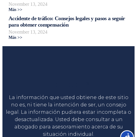
November 13, 2024
Más >>
Accidente de tráfico: Consejos legales y pasos a seguir
para obtener compensación
November 13, 2024
Más >>
Liga Legal®
La información que usted obtiene de este sitio
no es, ni tiene la intención de ser, un consejo
legal. La información pudiera estar incompleta o
desactualizada. Usted debe consultar a un
abogado para asesoramiento acerca de su
situación individual.
Accesib