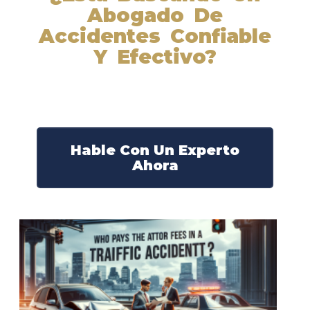
Abogado De
Accidentes Confiable
Y Efectivo?
Nuestros abogados experimentados lucharán por sus
derechos y obtendrán la compensación que se merece.
¡Actúe ahora y obtenga la justicia que necesita!
¡Marque nuestro número ahora!
Hable Con Un Experto
Ahora