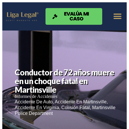
Nota:
este
sitio
EVALÚA MI
CASO
web
incluye
un
sistema
de
accesibilidad.
Conductor de 72 años muere
en un choque fatal en
Martinsville
Informes de Accidentes
Accidente De Auto
,
Accidente En Martinsville
,
Accidente En Virginia
,
Colisión Fatal
,
Martinsville
Police Department