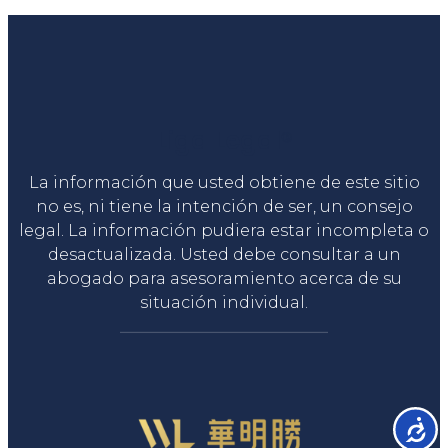
Liga Legal®
La información que usted obtiene de este sitio
no es, ni tiene la intención de ser, un consejo
legal. La información pudiera estar incompleta o
desactualizada. Usted debe consultar a un
abogado para asesoramiento acerca de su
situación individual.
Accesib