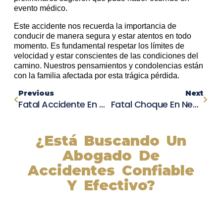
evento médico.
Este accidente nos recuerda la importancia de
conducir de manera segura y estar atentos en todo
momento. Es fundamental respetar los límites de
velocidad y estar conscientes de las condiciones del
camino. Nuestros pensamientos y condolencias están
con la familia afectada por esta trágica pérdida.
Previous
Next
Fatal Accidente En Mulberry: Dos Vidas Perdidas Y Varias Personas En Estado Crítico Tras Choque En La Ruta 60
Fatal Choque En Newtown: Joven Danburiense De 26 Años Pierde La Vida En Un Accidente Automovilístico
¿Está Buscando Un
Abogado De
Accidentes Confiable
Y Efectivo?
Nuestros abogados experimentados lucharán por sus
derechos y obtendrán la compensación que se merece.
¡Actúe ahora y obtenga la justicia que necesita!