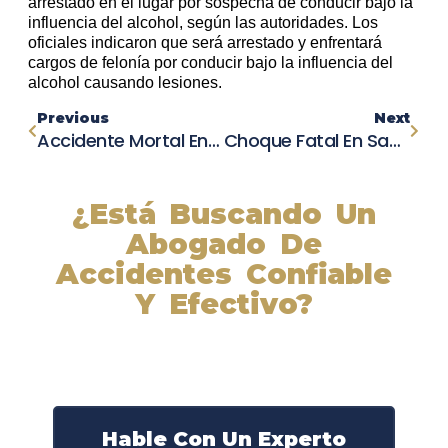
arrestado en el lugar por sospecha de conducir bajo la
influencia del alcohol, según las autoridades. Los
oficiales indicaron que será arrestado y enfrentará
cargos de felonía por conducir bajo la influencia del
alcohol causando lesiones.
Previous
Next
Accidente Mortal En La I-80 En San Pablo: Un Conductor Fallecido Y Múltiples Autos Involucrados
Choque Fatal En San Luis Deja Cuatro Personas Muertas Y Cuatro Gravemente Heridas
¿Está Buscando Un
Abogado De
Accidentes Confiable
Y Efectivo?
Nuestros abogados experimentados lucharán por sus
derechos y obtendrán la compensación que se merece.
¡Actúe ahora y obtenga la justicia que necesita!
¡Marque nuestro número ahora!
Hable Con Un Experto