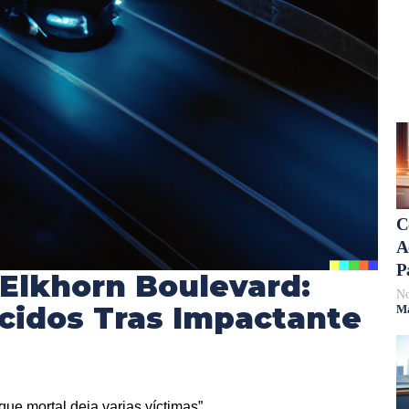
C
A
P
Elkhorn Boulevard:
No
ecidos Tras Impactante
Má
ue mortal deja varias víctimas”