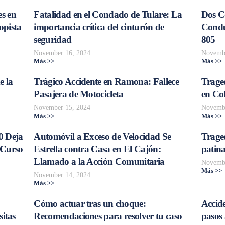
s en
Fatalidad en el Condado de Tulare: La
Dos C
opista
importancia crítica del cinturón de
Conduc
seguridad
805
November 16, 2024
Novembe
Más >>
Más >>
e la
Trágico Accidente en Ramona: Fallece
Traged
Pasajera de Motocicleta
en Col
November 15, 2024
Novembe
Más >>
Más >>
0 Deja
Automóvil a Exceso de Velocidad Se
Trage
 Curso
Estrella contra Casa en El Cajón:
patina
Llamado a la Acción Comunitaria
Novembe
Más >>
November 14, 2024
Más >>
Cómo actuar tras un choque:
Accide
sitas
Recomendaciones para resolver tu caso
pasos 