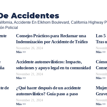
De Accidentes
ifornia
,
Accidente En Elkhorn Boulevard
,
California Highway P
ón Policial
ente
Consejos Prácticos para Reclamar una
Los 5
Indemnización por Accidente de Tráfico
Tras 
November 26, 2024
Novembe
Más >>
Más >>
e
Accidente automovilísticos: Impacto,
Cómo 
aña
soluciones y apoyo legal en tu comunidad
Consej
November 21, 2024
Novembe
Más >>
Más >>
te de
¿Qué hacer después de un accidente
Mujer
automovilístico? Guía paso a paso
Grave
November 21, 2024
Novembe
Más >>
Más >>