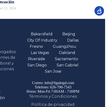
nsación
r 13, 2024
Accesib
Oficinas
Bakersfield
Beijing
City Of Industry
Dallas
Fresno
Guangzhou
abogados
Las Vegas
Oakland
entes de
Riverside
Sacramento
boral y
San Diego
San Gabriel
aciones
San Jose
Comunicate
Correo: info@ligalegal.com
Telefono: 626-790-7543
s
Horas: Mon-Fri 7:00AM - 7:00PM
Términos y Condiciones
ión
Política de privacidad