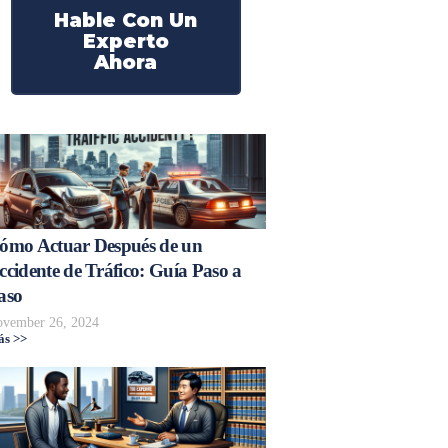
Hable Con Un
Experto
Ahora
ómo Actuar Después de un
ccidente de Tráfico: Guía Paso a
aso
vember 26, 2024
s >>