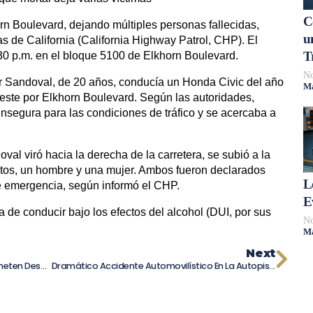
C
rn Boulevard, dejando múltiples personas fallecidas,
u
as de California (California Highway Patrol, CHP). El
T
:30 p.m. en el bloque 5100 de Elkhorn Boulevard.
No
r Sandoval, de 20 años, conducía un Honda Civic del año
Má
este por Elkhorn Boulevard. Según las autoridades,
nsegura para las condiciones de tráfico y se acercaba a
val viró hacia la derecha de la carretera, se subió a la
ltos, un hombre y una mujer. Ambos fueron declarados
L
de emergencia, según informó el CHP.
E
de conducir bajo los efectos del alcohol (DUI, por sus
No
Má
Next
10 Errores Comunes Que Los Clientes Cometen Después De Un Accidente De Auto
Dramático Accidente Automovilístico En La Autopista 15: Dos Helicópteros Aterrizan En La Escena