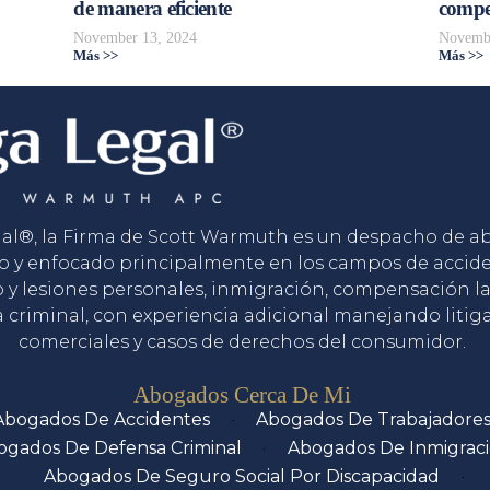
de manera eficiente
compe
November 13, 2024
Novembe
Más >>
Más >>
gal®, la Firma de Scott Warmuth es un despacho de 
o y enfocado principalmente en los campos de accid
o y lesiones personales, inmigración, compensación la
 criminal, con experiencia adicional manejando litig
comerciales y casos de derechos del consumidor.
Servicios
Abogados Cerca De Mi
Abogados De Accidentes
Abogados De Trabajadore
ogados De Defensa Criminal
Abogados De Inmigrac
Abogados De Seguro Social Por Discapacidad