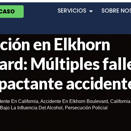
SERVICIOS
SOBRE NO
 CASO
ión en Elkhorn
rd: Múltiples fall
mpactante accident
ente En California
,
Accidente En Elkhorn Boulevard
,
Californi
Bajo La Influencia Del Alcohol
,
Persecución Policial