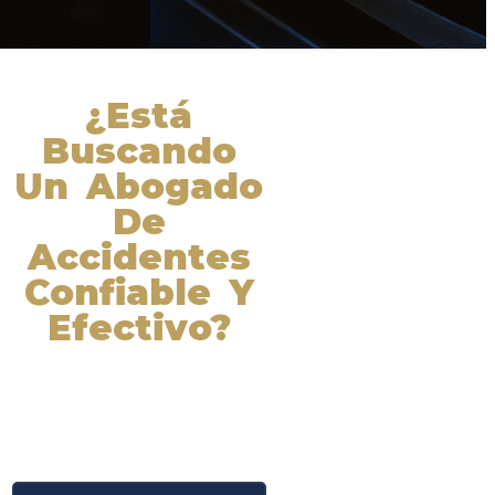
¿Está
Buscando
Un Abogado
De
Accidentes
Confiable Y
Efectivo?
Nuestros abogados experimentados
lucharán por sus derechos y
obtendrán la compensación que se
merece. ¡Actúe ahora y obtenga la
justicia que necesita! ¡Marque
nuestro número ahora!