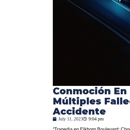
Conmoción En 
Múltiples Fall
Accidente
July 11, 2023
9:04 pm
“Tragedia en Elkhorn Boulevard: Choq