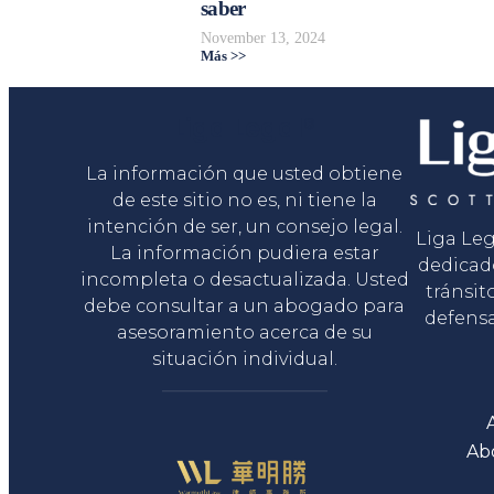
saber
November 13, 2024
Más >>
Liga Legal®
La información que usted obtiene
de este sitio no es, ni tiene la
intención de ser, un consejo legal.
Liga Le
La información pudiera estar
dedicad
incompleta o desactualizada. Usted
tránsit
debe consultar a un abogado para
defensa
asesoramiento acerca de su
situación individual.
Ab