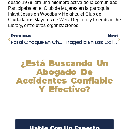
desde 1978, era una miembro activa de la comunidad.
Participaba en el Club de Mujeres en la parroquia
Infant Jesus en Woodbury Heights, el Club de
Ciudadanos Mayores de West Deptford y Friends of the
Library, entre otras organizaciones.
Previous
Next
Fatal Choque En Chula Vista Deja Un Hombre Muerto Y Calles Cerradas
Tragedia En Las Calles De Buffalo: Arrestan A Sospechoso Por Muerte De Mujer En Accidente Mortal
¿Está Buscando Un
Abogado De
Accidentes Confiable
Y Efectivo?
Nuestros abogados experimentados lucharán por sus
derechos y obtendrán la compensación que se merece.
¡Actúe ahora y obtenga la justicia que necesita!
¡Marque nuestro número ahora!
Hable Con Un Experto