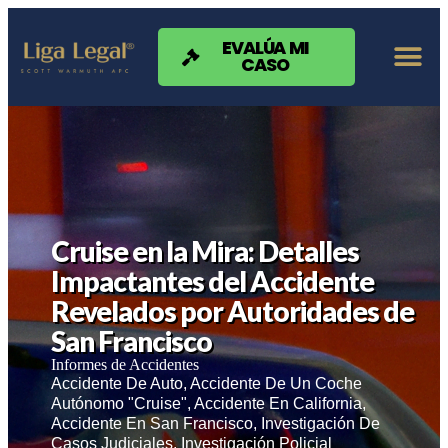
Nota:
este
sitio
EVALÚA MI
CASO
web
incluye
un
sistema
de
accesibilidad.
Cruise en la Mira: Detalles
Impactantes del Accidente
Revelados por Autoridades de
San Francisco
Informes de Accidentes
Accidente De Auto
,
Accidente De Un Coche
Autónomo "Cruise"
,
Accidente En California
,
Accidente En San Francisco
,
Investigación De
Casos Judiciales
,
Investigación Policial