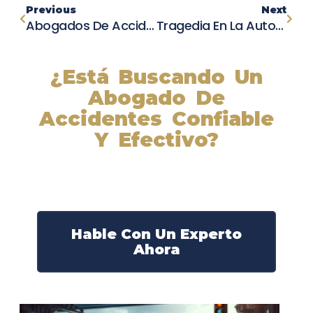
Previous
Next
Abogados De Accidentes De Trabajo: Tratamiento Médico
Tragedia En La Autopista 101: Hombre Muere Tras Ser Atropellado Por Un Vehículo Que Se Dio A La Fuga
¿Está Buscando Un
Abogado De
Accidentes Confiable
Y Efectivo?
Nuestros abogados experimentados lucharán por sus
derechos y obtendrán la compensación que se merece.
¡Actúe ahora y obtenga la justicia que necesita!
¡Marque nuestro número ahora!
Hable Con Un Experto
Ahora