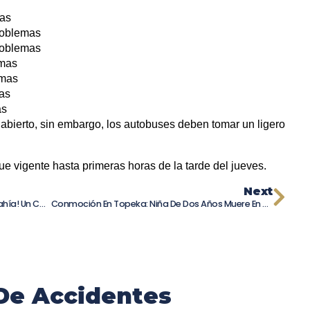
mas
roblemas
roblemas
emas
emas
mas
as
 abierto, sin embargo, los autobuses deben tomar un ligero
e vigente hasta primeras horas de la tarde del jueves.
Next
Tráfico Interrumpido En El Puente De La Bahía! Un Camión Vuelca Debido A Fuertes Vientos
Conmoción En Topeka: Niña De Dos Años Muere En Accidente De Tráfico
De Accidentes