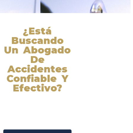
¿Está
Buscando
Un Abogado
De
Accidentes
Confiable Y
Efectivo?
Nuestros abogados experimentados
lucharán por sus derechos y
obtendrán la compensación que se
merece. ¡Actúe ahora y obtenga la
justicia que necesita! ¡Marque
nuestro número ahora!