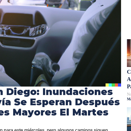
C
A
P
n Diego: Inundaciones
No
ía Se Esperan Después
Má
es Mayores El Martes
 para este miércoles, pero algunos caminos siguen