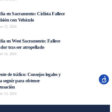
ia en Sacramento: Ciclista Fallece
isión con Vehículo
r 15, 2024
dia en West Sacramento: Fallece
dor tras ser atropellado
r 14, 2024
nte de tráfico: Consejos legales y
Accesib
a seguir para obtener
nsación
r 13, 2024