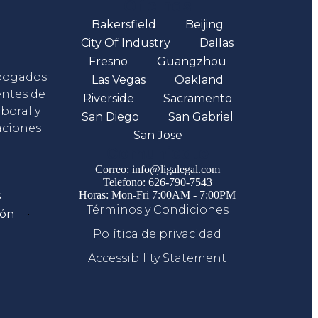
Oficinas
Bakersfield
Beijing
City Of Industry
Dallas
Fresno
Guangzhou
abogados
Las Vegas
Oakland
entes de
Riverside
Sacramento
boral y
San Diego
San Gabriel
aciones
San Jose
Comunicate
Correo: info@ligalegal.com
Telefono: 626-790-7543
s
Horas: Mon-Fri 7:00AM - 7:00PM
Términos y Condiciones
ión
Política de privacidad
Accessibility Statement