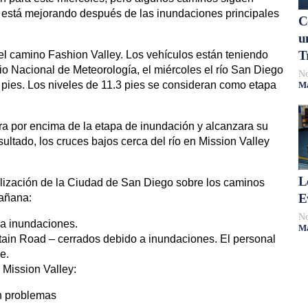
ón está mejorando después de las inundaciones principales
C
u
T
el camino Fashion Valley. Los vehículos están teniendo
io Nacional de Meteorología, el miércoles el río San Diego
No
 pies. Los niveles de 11.3 pies se consideran como etapa
Má
ra por encima de la etapa de inundación y alcanzara su
ultado, los cruces bajos cerca del río en Mission Valley
L
alización de la Ciudad de San Diego sobre los caminos
E
mañana:
No
 a inundaciones.
Má
ain Road – cerrados debido a inundaciones. El personal
e.
 Mission Valley:
n problemas