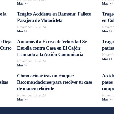
Más >>
Más >>
e la
Trágico Accidente en Ramona: Fallece
Traged
Pasajera de Motocicleta
en Col
November 15, 2024
Novembe
Más >>
Más >>
0 Deja
Automóvil a Exceso de Velocidad Se
Trage
 Curso
Estrella contra Casa en El Cajón:
patina
Llamado a la Acción Comunitaria
Novembe
Más >>
November 14, 2024
Más >>
Cómo actuar tras un choque:
Accide
sitas
Recomendaciones para resolver tu caso
pasos 
de manera eficiente
compe
November 13, 2024
Novembe
Más >>
Más >>