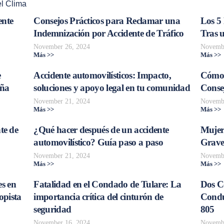
l Clima
ente
Consejos Prácticos para Reclamar una
Los 5
Indemnización por Accidente de Tráfico
Tras 
November 26, 2024
Novembe
Más >>
Más >>
e
Accidente automovilísticos: Impacto,
Cómo 
aña
soluciones y apoyo legal en tu comunidad
Consej
November 21, 2024
Novembe
Más >>
Más >>
te de
¿Qué hacer después de un accidente
Mujer
automovilístico? Guía paso a paso
Grave
November 21, 2024
Novembe
Más >>
Más >>
s en
Fatalidad en el Condado de Tulare: La
Dos C
opista
importancia crítica del cinturón de
Conduc
seguridad
805
November 16, 2024
Novembe