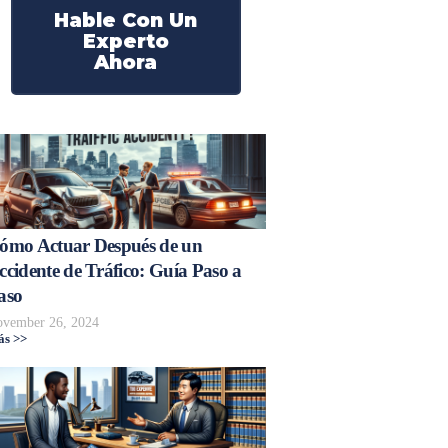
Hable Con Un
Experto
Ahora
ómo Actuar Después de un
ccidente de Tráfico: Guía Paso a
aso
vember 26, 2024
s >>