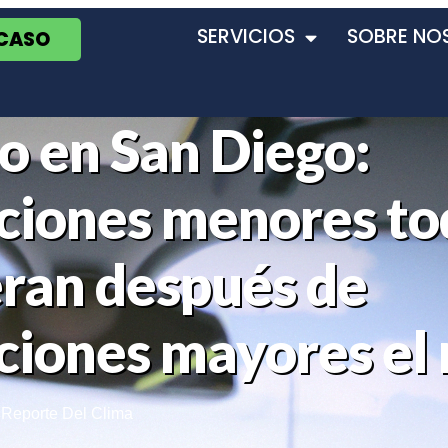
SERVICIOS
SOBRE NO
 CASO
o en San Diego:
ciones menores to
eran después de
ciones mayores el
,
Reporte Del Clima