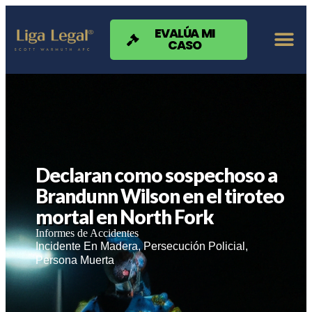
Nota:
este
sitio
EVALÚA MI
CASO
web
incluye
un
sistema
de
accesibilidad.
Declaran como sospechoso a
Brandunn Wilson en el tiroteo
mortal en North Fork
Informes de Accidentes
Incidente En Madera
,
Persecución Policial
,
Persona Muerta