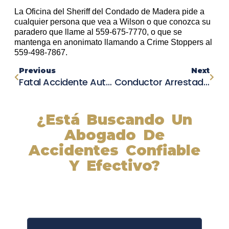
La Oficina del Sheriff del Condado de Madera pide a
cualquier persona que vea a Wilson o que conozca su
paradero que llame al 559-675-7770, o que se
mantenga en anonimato llamando a Crime Stoppers al
559-498-7867.
Previous
Next
Fatal Accidente Automovilístico En Rancho Santa Fe Cobra La Vida De Un Joven De 28 Años.
Conductor Arrestado Tras Choque Mortal Entre Automóvil Y Ciclista En Palm Springs
¿Está Buscando Un
Abogado De
Accidentes Confiable
Y Efectivo?
Nuestros abogados experimentados lucharán por sus
derechos y obtendrán la compensación que se merece.
¡Actúe ahora y obtenga la justicia que necesita!
¡Marque nuestro número ahora!