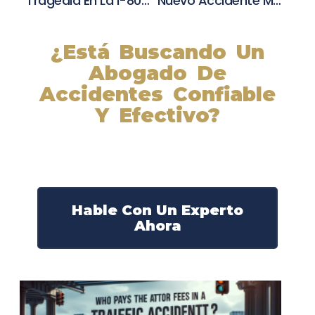
Tragedia En La I-805: Accidente Mortal Provoca Cierre Temporal Del Conector A La Ruta 15
Nuevo Accidente Mortal En Newport Beach: Una Persona Fallecida Y Un Herido Grave
¿Está Buscando Un
Abogado De
Accidentes Confiable
Y Efectivo?
Nuestros abogados experimentados lucharán por sus
derechos y obtendrán la compensación que se merece.
¡Actúe ahora y obtenga la justicia que necesita!
¡Marque nuestro número ahora!
Hable Con Un Experto
Ahora