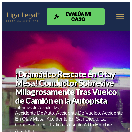
Nota:
este
sitio
EVALÚA MI
CASO
web
incluye
un
sistema
de
accesibilidad.
¡Dramático Rescate en Otay
Mesa! Conductor Sobrevive
Milagrosamente Tras Vuelco
de Camión en la Autopista
Informes de Accidentes
Accidente De Auto
,
Accidente De Vuelco
,
Accidente
En Otay Mesa
,
Accidente En San Diego
,
La
Congestión Del Tráfico
,
Rescató A Un Hombre
Atrapado