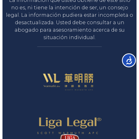
La información que usted obtiene de este sitio
no es, ni tiene la intención de ser, un consejo
legal. La información pudiera estar incompleta o
desactualizada. Usted debe consultar a un
abogado para asesoramiento acerca de su
situación individual.
Accesib