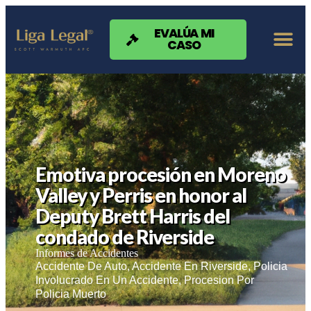
Nota:
este
sitio
EVALÚA MI
CASO
web
incluye
un
sistema
de
accesibilidad.
Emotiva procesión en Moreno
Valley y Perris en honor al
Deputy Brett Harris del
condado de Riverside
Informes de Accidentes
Accidente De Auto
,
Accidente En Riverside
,
Policia
Involucrado En Un Accidente
,
Procesion Por
Policia Muerto