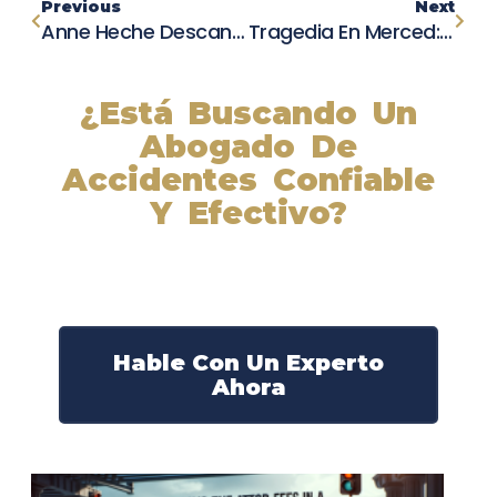
Previous
Next
Anne Heche Descansa En Paz En Su Lugar Final De Reposo En El Hollywood Forever Cemetery
Tragedia En Merced: Persona Muere En Fatal Accidente De Un Solo Vehículo
¿Está Buscando Un
Abogado De
Accidentes Confiable
Y Efectivo?
Nuestros abogados experimentados lucharán por sus
derechos y obtendrán la compensación que se merece.
¡Actúe ahora y obtenga la justicia que necesita!
¡Marque nuestro número ahora!
Hable Con Un Experto
Ahora