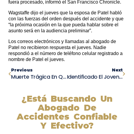
fuera procesado, informó el San Francisco Chronicle.
Wagstaffe dijo el jueves que la esposa de Patel habló
con las fuerzas del orden después del accidente y que
“la próxima ocasión en la que pueda hablar sobre el
asunto será en la audiencia preliminar”.
Los correos electrónicos y llamadas al abogado de
Patel no recibieron respuesta el jueves. Nadie
respondió a el número de teléfono celular registrado a
nombre de Patel el jueves.
Previous
Next
Muerte Trágica En Queens: Adolescente De 14 Años Pierde La Vida En Accidente Automovilístico
Identificado El Joven Fallecido En Un Choque Múltiple En La Avenida Union
¿Está Buscando Un
Abogado De
Accidentes Confiable
Y Efectivo?
Nuestros abogados experimentados lucharán por sus