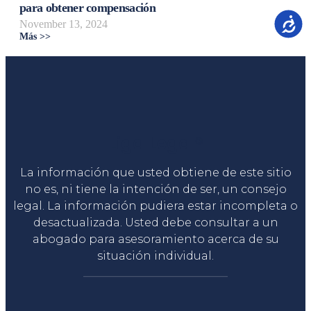
para obtener compensación
Accesib
November 13, 2024
Más >>
Liga Legal®
La información que usted obtiene de este sitio
no es, ni tiene la intención de ser, un consejo
legal. La información pudiera estar incompleta o
desactualizada. Usted debe consultar a un
abogado para asesoramiento acerca de su
situación individual.