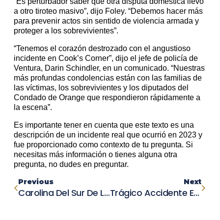
“Es perturbador saber que otra disputa doméstica llevó
a otro tiroteo masivo”, dijo Foley. “Debemos hacer más
para prevenir actos sin sentido de violencia armada y
proteger a los sobrevivientes”.
“Tenemos el corazón destrozado con el angustioso
incidente en Cook’s Corner”, dijo el jefe de policía de
Ventura, Darin Schindler, en un comunicado. “Nuestras
más profundas condolencias están con las familias de
las víctimas, los sobrevivientes y los diputados del
Condado de Orange que respondieron rápidamente a
la escena”.
Es importante tener en cuenta que este texto es una
descripción de un incidente real que ocurrió en 2023 y
fue proporcionado como contexto de tu pregunta. Si
necesitas más información o tienes alguna otra
pregunta, no dudes en preguntar.
Previous
Next
Carolina Del Sur De Luto Por Fatal Accidente En Carretera: Fallece Conductor En Choque Entre Van Y Mazda
Trágico Accidente En Intersección De Gloucester: Autopista George Washington Bloqueada Tras Choque Múltiple