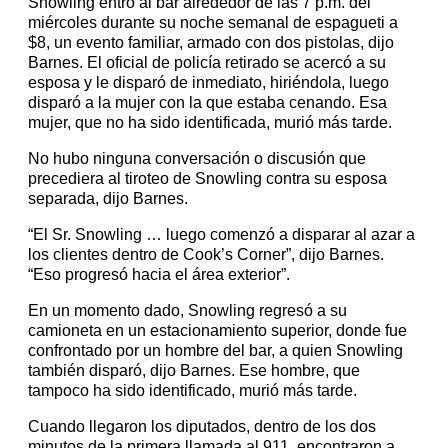
Snowling entró al bar alrededor de las 7 p.m. del
miércoles durante su noche semanal de espagueti a
$8, un evento familiar, armado con dos pistolas, dijo
Barnes. El oficial de policía retirado se acercó a su
esposa y le disparó de inmediato, hiriéndola, luego
disparó a la mujer con la que estaba cenando. Esa
mujer, que no ha sido identificada, murió más tarde.
No hubo ninguna conversación o discusión que
precediera al tiroteo de Snowling contra su esposa
separada, dijo Barnes.
“El Sr. Snowling … luego comenzó a disparar al azar a
los clientes dentro de Cook’s Corner”, dijo Barnes.
“Eso progresó hacia el área exterior”.
En un momento dado, Snowling regresó a su
camioneta en un estacionamiento superior, donde fue
confrontado por un hombre del bar, a quien Snowling
también disparó, dijo Barnes. Ese hombre, que
tampoco ha sido identificado, murió más tarde.
Cuando llegaron los diputados, dentro de los dos
minutos de la primera llamada al 911, encontraron a