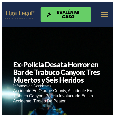
Nota:
este
sitio
EVALÚA MI
CASO
web
incluye
un
sistema
de
accesibilidad.
Ex-Policía Desata Horror en
Bar de Trabuco Canyon: Tres
Muertos y Seis Heridos
Informes de Accidentes
Accidente En Orange County
,
Accidente En
Trabuco Canyon
,
Policia Involucrado En Un
Accidente
,
Tiroteo De Peaton