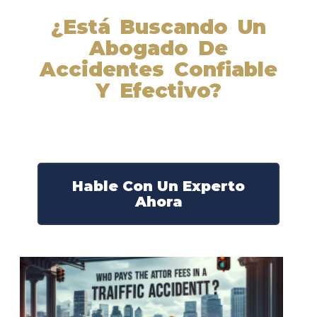
¿Está Buscando Un
Abogado De
Accidentes Confiable
Y Efectivo?
Nuestros abogados experimentados lucharán por sus
derechos y obtendrán la compensación que se merece.
¡Actúe ahora y obtenga la justicia que necesita!
¡Marque nuestro número ahora!
Hable Con Un Experto
Ahora