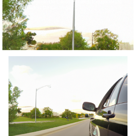
Enjuiciamiento De Casos Penales
,
Exjugador De
Los Raiders De Las Vegas