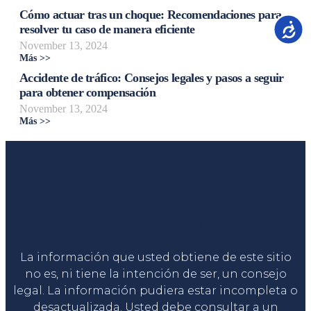
Cómo actuar tras un choque: Recomendaciones para
Accesib
resolver tu caso de manera eficiente
November 13, 2024
Más >>
Accidente de tráfico: Consejos legales y pasos a seguir
para obtener compensación
November 13, 2024
Más >>
Liga Legal®
La información que usted obtiene de este sitio
no es, ni tiene la intención de ser, un consejo
legal. La información pudiera estar incompleta o
desactualizada. Usted debe consultar a un