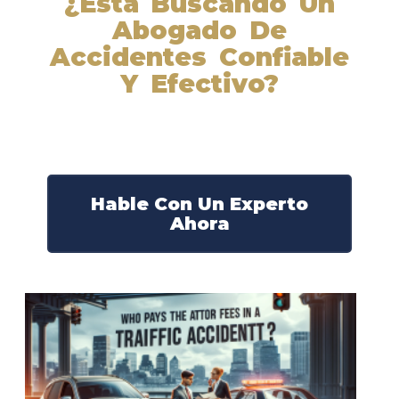
¿Está Buscando Un
Abogado De
Accidentes Confiable
Y Efectivo?
Nuestros abogados experimentados lucharán por sus
derechos y obtendrán la compensación que se merece.
¡Actúe ahora y obtenga la justicia que necesita!
¡Marque nuestro número ahora!
Hable Con Un Experto
Ahora