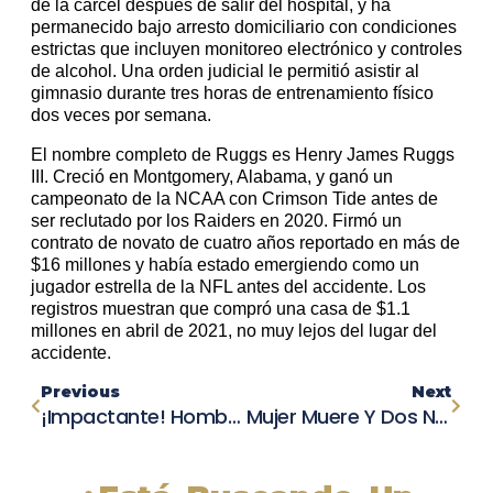
de la cárcel después de salir del hospital, y ha
permanecido bajo arresto domiciliario con condiciones
estrictas que incluyen monitoreo electrónico y controles
de alcohol. Una orden judicial le permitió asistir al
gimnasio durante tres horas de entrenamiento físico
dos veces por semana.
El nombre completo de Ruggs es Henry James Ruggs
III. Creció en Montgomery, Alabama, y ganó un
campeonato de la NCAA con Crimson Tide antes de
ser reclutado por los Raiders en 2020. Firmó un
contrato de novato de cuatro años reportado en más de
$16 millones y había estado emergiendo como un
jugador estrella de la NFL antes del accidente. Los
registros muestran que compró una casa de $1.1
millones en abril de 2021, no muy lejos del lugar del
accidente.
Previous
Next
¡Impactante! Hombre En Nueva York Causa Choque Múltiple Y Huye, Enfrenta Cargos Graves
Mujer Muere Y Dos Niños Luchan Por Sus Vidas Tras Accidente En Columbia