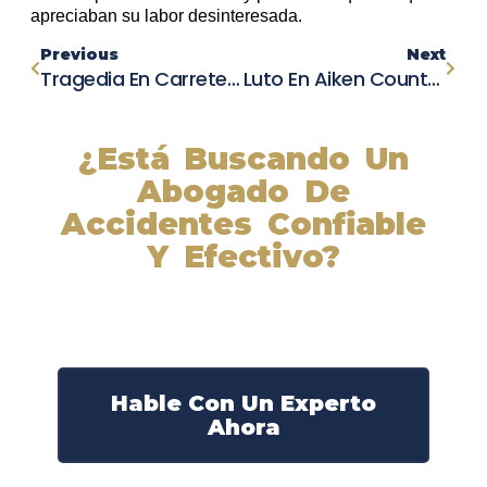
apreciaban su labor desinteresada.
Previous
Next
Tragedia En Carretera De Allentown: Estudiante De Pennridge High School Pierde La Vida En Accidente Automovilístico
Luto En Aiken County: Trágico Choque Cobra La Vida De Un Talentoso Adolescente
¿Está Buscando Un
Abogado De
Accidentes Confiable
Y Efectivo?
Nuestros abogados experimentados lucharán por sus
derechos y obtendrán la compensación que se merece.
¡Actúe ahora y obtenga la justicia que necesita!
¡Marque nuestro número ahora!
Hable Con Un Experto
Ahora