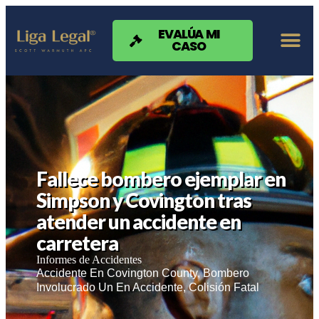
Nota:
este
sitio
EVALÚA MI
CASO
web
incluye
un
sistema
de
accesibilidad.
Fallece bombero ejemplar en
Simpson y Covington tras
atender un accidente en
carretera
Informes de Accidentes
Accidente En Covington County
,
Bombero
Involucrado Un En Accidente
,
Colisión Fatal