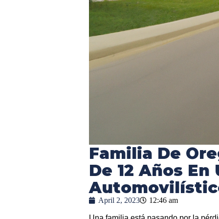
Familia De Ore
De 12 Años En 
Automovilístic
April 2, 2023
12:46 am
Una familia está pasando por la pérd