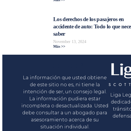
Más >>
Los derechos de los pasajeros en
accidente de auto: Todo lo que nece
saber
November 13, 2024
Más >>
Liga Legal®
La información que usted obtiene
de este sitio no es, ni tiene la
intención de ser, un consejo legal.
Liga Le
La información pudiera estar
dedicad
incompleta o desactualizada. Usted
tránsit
debe consultar a un abogado para
defensa
asesoramiento acerca de su
situación individual.