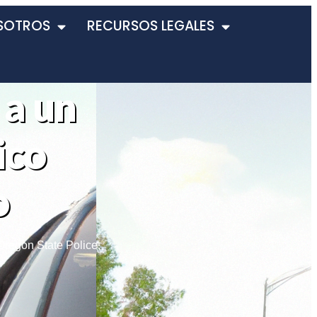
SOTROS
RECURSOS LEGALES
 a un
ico
o
Oregon State Police
,