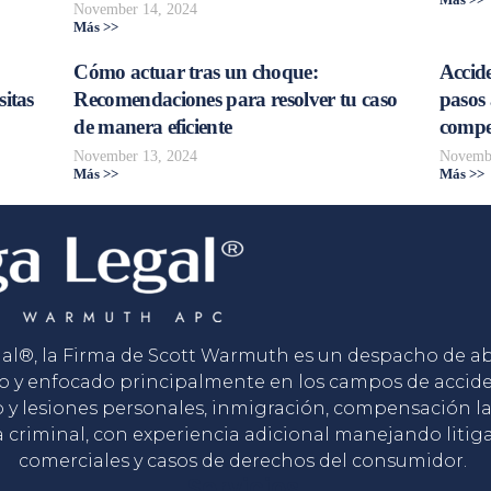
Más >>
November 14, 2024
Más >>
Cómo actuar tras un choque:
Accide
sitas
Recomendaciones para resolver tu caso
pasos 
de manera eficiente
compe
November 13, 2024
Novembe
Más >>
Más >>
gal®, la Firma de Scott Warmuth es un despacho de 
o y enfocado principalmente en los campos de accid
o y lesiones personales, inmigración, compensación la
 criminal, con experiencia adicional manejando litig
comerciales y casos de derechos del consumidor.
Servicios