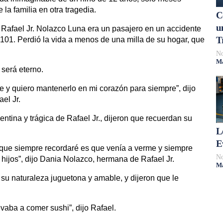
la familia en otra tragedia.
C
u
e Rafael Jr. Nolazco Luna era un pasajero en un accidente
T
a 101. Perdió la vida a menos de una milla de su hogar, que
No
Má
 será eterno.
e y quiero mantenerlo en mi corazón para siempre”, dijo
el Jr.
pentina y trágica de Rafael Jr., dijeron que recuerdan su
L
E
 que siempre recordaré es que venía a verme y siempre
No
hijos”, dijo Dania Nolazco, hermana de Rafael Jr.
Má
su naturaleza juguetona y amable, y dijeron que le
evaba a comer sushi”, dijo Rafael.