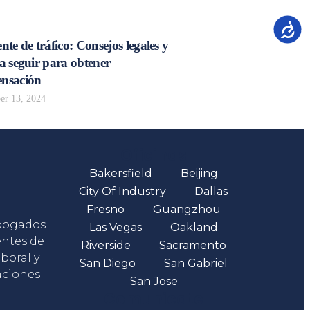
Accesib
nte de tráfico: Consejos legales y
a seguir para obtener
nsación
r 13, 2024
Oficinas
Bakersfield
Beijing
City Of Industry
Dallas
Fresno
Guangzhou
abogados
Las Vegas
Oakland
entes de
Riverside
Sacramento
boral y
San Diego
San Gabriel
aciones
San Jose
Comunicate