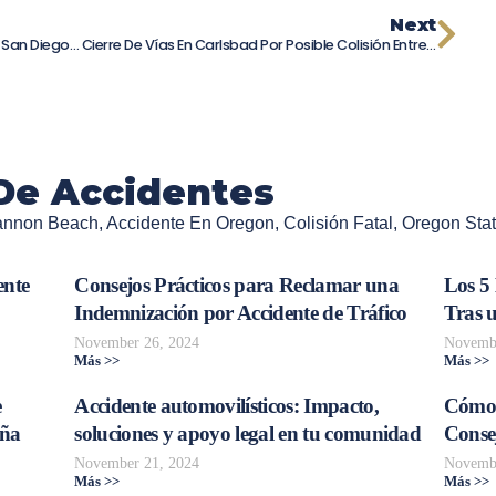
Next
Persecución Policial De Alta Velocidad En San Diego Termina En Accidente
Cierre De Vías En Carlsbad Por Posible Colisión Entre Peatón Y Tren
De Accidentes
annon Beach
,
Accidente En Oregon
,
Colisión Fatal
,
Oregon Stat
ente
Consejos Prácticos para Reclamar una
Los 5
Indemnización por Accidente de Tráfico
Tras 
November 26, 2024
Novembe
Más >>
Más >>
e
Accidente automovilísticos: Impacto,
Cómo 
aña
soluciones y apoyo legal en tu comunidad
Consej
November 21, 2024
Novembe
Más >>
Más >>