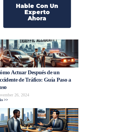
Hable Con Un
Experto
Ahora
ómo Actuar Después de un
ccidente de Tráfico: Guía Paso a
aso
vember 26, 2024
s >>