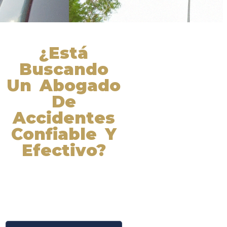
¿Está
Buscando
Un Abogado
De
Accidentes
Confiable Y
Efectivo?
Nuestros abogados experimentados
lucharán por sus derechos y
obtendrán la compensación que se
merece. ¡Actúe ahora y obtenga la
justicia que necesita! ¡Marque
nuestro número ahora!