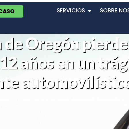
SERVICIOS
SOBRE NO
 CASO
a de Oregón pierde
 12 años en un trág
nte automovilístic
dente En Cannon Beach
,
Accidente En Oregon
,
Colisión Fatal
,
Un Accidente