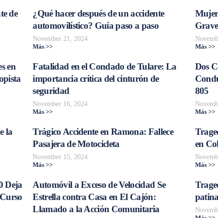
te de
¿Qué hacer después de un accidente
Mujer
automovilístico? Guía paso a paso
Grave
November 21, 2024
Novembe
Más >>
Más >>
s en
Fatalidad en el Condado de Tulare: La
Dos C
opista
importancia crítica del cinturón de
Conduc
seguridad
805
November 16, 2024
Novembe
Más >>
Más >>
e la
Trágico Accidente en Ramona: Fallece
Traged
Pasajera de Motocicleta
en Col
November 15, 2024
Novembe
Más >>
Más >>
0 Deja
Automóvil a Exceso de Velocidad Se
Trage
 Curso
Estrella contra Casa en El Cajón:
patina
Llamado a la Acción Comunitaria
Novembe