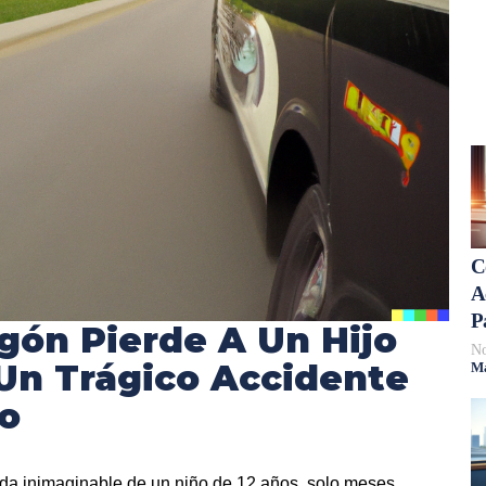
C
A
P
gón Pierde A Un Hijo
No
Un Trágico Accidente
Má
o
ida inimaginable de un niño de 12 años, solo meses