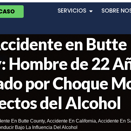
SERVICIOS
SOBRE NO
 CASO
Accidente en Butte
: Hombre de 22 A
ado por Choque Mo
ectos del Alcohol
dente En Butte County
,
Accidente En California
,
Accidente En S
nducir Bajo La Influencia Del Alcohol