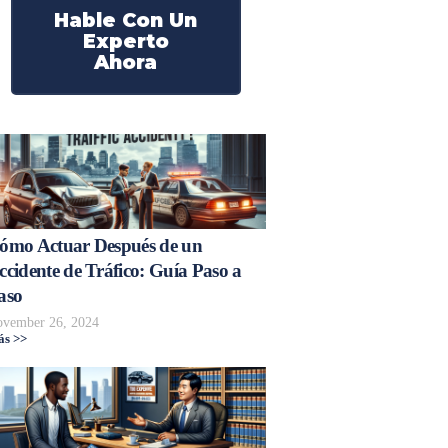
Hable Con Un
Experto
Ahora
ómo Actuar Después de un
ccidente de Tráfico: Guía Paso a
aso
vember 26, 2024
s >>