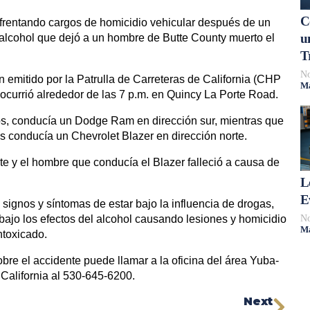
C
frentando cargos de homicidio vehicular después de un
u
 alcohol que dejó a un hombre de Butte County muerto el
T
No
 emitido por la Patrulla de Carreteras de California (CHP
Má
e ocurrió alrededor de las 7 p.m. en Quincy La Porte Road.
s, conducía un Dodge Ram en dirección sur, mientras que
s conducía un Chevrolet Blazer en dirección norte.
te y el hombre que conducía el Blazer falleció a causa de
L
E
ignos y síntomas de estar bajo la influencia de drogas,
No
 bajo los efectos del alcohol causando lesiones y homicidio
Má
ntoxicado.
bre el accidente puede llamar a la oficina del área Yuba-
 California al 530-645-6200.
Next