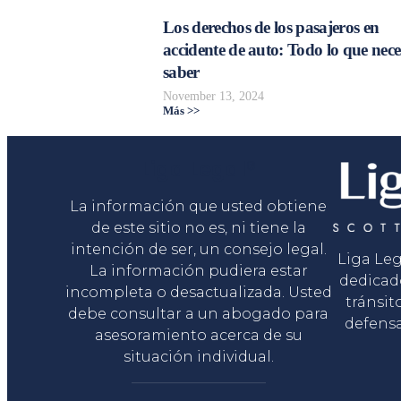
Los derechos de los pasajeros en
accidente de auto: Todo lo que nece
saber
November 13, 2024
Más >>
Liga Legal®
La información que usted obtiene
de este sitio no es, ni tiene la
intención de ser, un consejo legal.
Liga Le
La información pudiera estar
dedicad
incompleta o desactualizada. Usted
tránsit
debe consultar a un abogado para
defensa
asesoramiento acerca de su
situación individual.