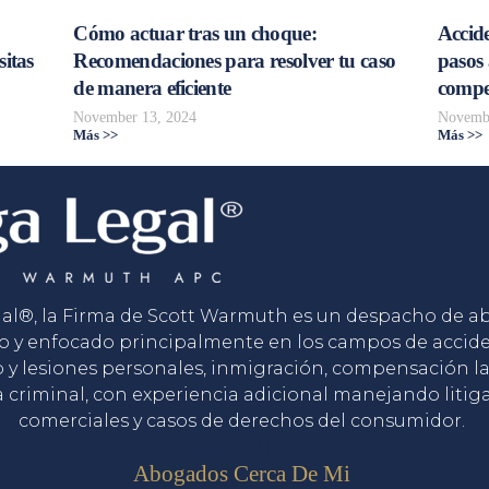
Cómo actuar tras un choque:
Accide
sitas
Recomendaciones para resolver tu caso
pasos 
de manera eficiente
compe
November 13, 2024
Novembe
Más >>
Más >>
gal®, la Firma de Scott Warmuth es un despacho de 
o y enfocado principalmente en los campos de accid
o y lesiones personales, inmigración, compensación la
 criminal, con experiencia adicional manejando litig
comerciales y casos de derechos del consumidor.
Servicios
Abogados Cerca De Mi