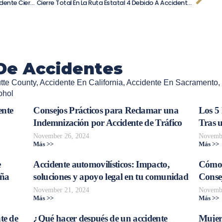
Tragedia En Colorado Springs: Fatal Accidente Cierra Calle Circle En Dirección Oeste
Cierre Total En La Ruta Estatal 4 Debido A Accidente Vehicular: Tráfico Desviado
De Accidentes
tte County
,
Accidente En California
,
Accidente En Sacramento
,
ohol
ente
Consejos Prácticos para Reclamar una
Los 5
Indemnización por Accidente de Tráfico
Tras 
November 26, 2024
Novembe
Más >>
Más >>
e
Accidente automovilísticos: Impacto,
Cómo 
aña
soluciones y apoyo legal en tu comunidad
Consej
November 21, 2024
Novembe
Más >>
Más >>
te de
¿Qué hacer después de un accidente
Mujer