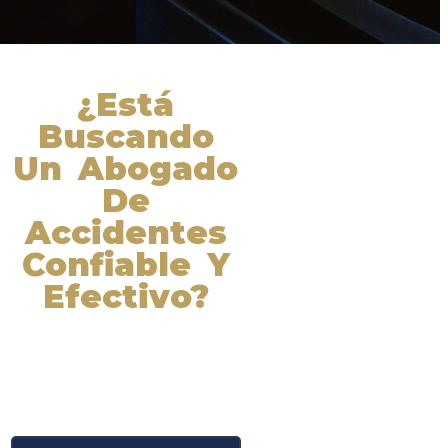
¿Está
Buscando
Un Abogado
De
Accidentes
Confiable Y
Efectivo?
Nuestros abogados experimentados
lucharán por sus derechos y
obtendrán la compensación que se
merece. ¡Actúe ahora y obtenga la
justicia que necesita! ¡Marque
nuestro número ahora!