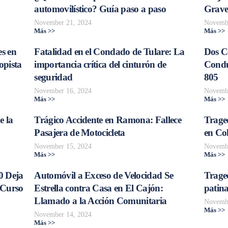
automovilístico? Guía paso a paso
Grave
November 21, 2024
Novembe
Más >>
Más >>
s en
Fatalidad en el Condado de Tulare: La
Dos C
opista
importancia crítica del cinturón de
Conduc
seguridad
805
November 16, 2024
Novembe
Más >>
Más >>
e la
Trágico Accidente en Ramona: Fallece
Traged
Pasajera de Motocicleta
en Col
November 15, 2024
Novembe
Más >>
Más >>
0 Deja
Automóvil a Exceso de Velocidad Se
Trage
 Curso
Estrella contra Casa en El Cajón:
patina
Llamado a la Acción Comunitaria
Novembe
Más >>
November 14, 2024
Más >>