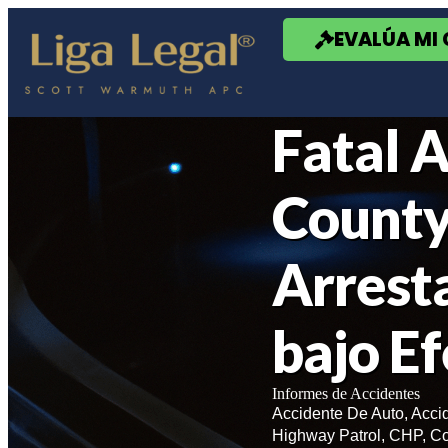
Nota:
este
EVALÚA MI
sitio
web
incluye
un
sistema
Fatal 
de
accesibilidad.
Presione
Control-
County
F11
para
ajustar
Arrest
el
sitio
web
a
bajo Ef
las
personas
con
discapacidad
Informes de Accidentes
visual
Accidente De Auto
,
Acci
que
Highway Patrol
,
CHP
,
Co
están