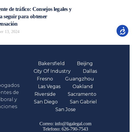
nte de tráfico: Consejos legales y
a seguir para obtener
nsación
Accesib
r 13, 2024
Oficinas
Bakersfield
Beijing
City Of Industry
Dallas
Fresno
Guangzhou
abogados
Las Vegas
Oakland
entes de
Riverside
Sacramento
boral y
San Diego
San Gabriel
aciones
San Jose
Comunicate
Correo: info@ligalegal.com
Telefono: 626-790-7543