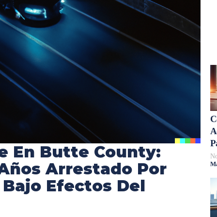
C
A
P
e En Butte County:
No
Años Arrestado Por
Má
Bajo Efectos Del