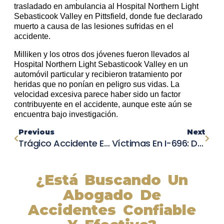
trasladado en ambulancia al Hospital Northern Light
Sebasticook Valley en Pittsfield, donde fue declarado
muerto a causa de las lesiones sufridas en el
accidente.
Milliken y los otros dos jóvenes fueron llevados al
Hospital Northern Light Sebasticook Valley en un
automóvil particular y recibieron tratamiento por
heridas que no ponían en peligro sus vidas. La
velocidad excesiva parece haber sido un factor
contribuyente en el accidente, aunque este aún se
encuentra bajo investigación.
Previous
Next
Trágico Accidente En Carretera 70: Un Hombre Pierde La Vida Al Volcar Su Vehículo Cerca De McGowan Parkway
Víctimas En I-696: Dos Choques Impactantes Dejan Múltiples Heridos En Michigan
¿Está Buscando Un
Abogado De
Accidentes Confiable