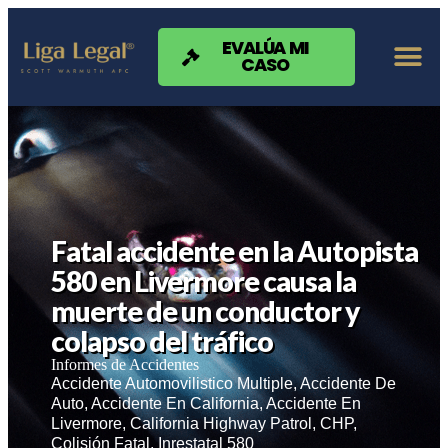
Nota:
este
sitio
EVALÚA MI
CASO
web
incluye
un
sistema
de
accesibilidad.
Fatal accidente en la Autopista
580 en Livermore causa la
muerte de un conductor y
colapso del tráfico
Informes de Accidentes
Accidente Automovilistico Multiple
,
Accidente De
Auto
,
Accidente En California
,
Accidente En
Livermore
,
California Highway Patrol
,
CHP
,
Colisión Fatal
,
Inrestatal 580