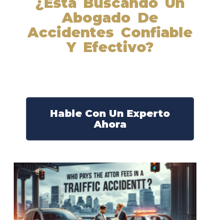
¿Está Buscando Un
Abogado De
Accidentes Confiable
Y Efectivo?
Nuestros abogados experimentados lucharán por sus
derechos y obtendrán la compensación que se merece.
¡Actúe ahora y obtenga la justicia que necesita!
¡Marque nuestro número ahora!
Hable Con Un Experto
Ahora