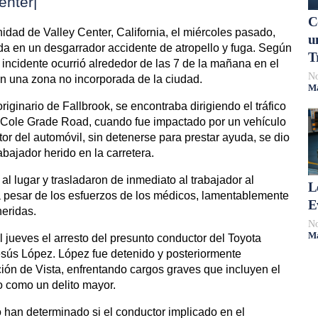
enter|
C
dad de Valley Center, California, el miércoles pasado,
u
ida en un desgarrador accidente de atropello y fuga. Según
T
l incidente ocurrió alrededor de las 7 de la mañana en el
No
n una zona no incorporada de la ciudad.
Má
iginario de Fallbrook, se encontraba dirigiendo el tráfico
e Cole Grade Road, cuando fue impactado por un vehículo
tor del automóvil, sin detenerse para prestar ayuda, se dio
abajador herido en la carretera.
al lugar y trasladaron de inmediato al trabajador al
L
a pesar de los esfuerzos de los médicos, lamentablemente
E
heridas.
No
Má
 jueves el arresto del presunto conductor del Toyota
esús López. López fue detenido y posteriormente
ión de Vista, enfrentando cargos graves que incluyen el
do como un delito mayor.
 han determinado si el conductor implicado en el