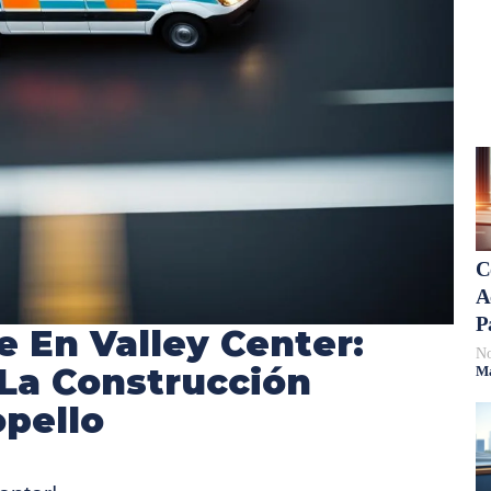
C
A
P
e En Valley Center:
No
La Construcción
Má
opello