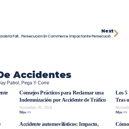
Next
Accidente Mortal En San Francisco: Motociclista Fallece Tras Perder Control En Rampa De Autopista
Persecucion En Commerce: Impactante Persecución Policial De Motociclista Culmina En Choque En La Autopista 5
De Accidentes
way Patrol
,
Pega Y Corre
ente
Consejos Prácticos para Reclamar una
Los 5
Indemnización por Accidente de Tráfico
Tras 
November 26, 2024
Novembe
Más >>
Más >>
e
Accidente automovilísticos: Impacto,
Cómo 