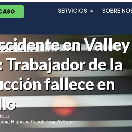
SERVICIOS
SOBRE NO
 CASO
ccidente en Valley
 Trabajador de la
cción fallece en
llo
icias
fornia Highway Patrol
,
Pega Y Corre