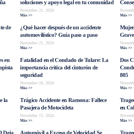
aña
soluciones y apoyo legal en tu comunidad
Consej
November 21, 2024
Novembe
Más >>
Más >>
te de
¿Qué hacer después de un accidente
Mujer
automovilístico? Guía paso a paso
Grave
November 21, 2024
Novembe
Más >>
Más >>
s en
Fatalidad en el Condado de Tulare: La
Dos C
opista
importancia crítica del cinturón de
Conduc
seguridad
805
November 16, 2024
Novembe
Más >>
Más >>
e la
Trágico Accidente en Ramona: Fallece
Traged
Pasajera de Motocicleta
en Col
November 15, 2024
Novembe
Más >>
Más >>
0 Deja
Automóvil a Exceso de Velocidad Se
Trage