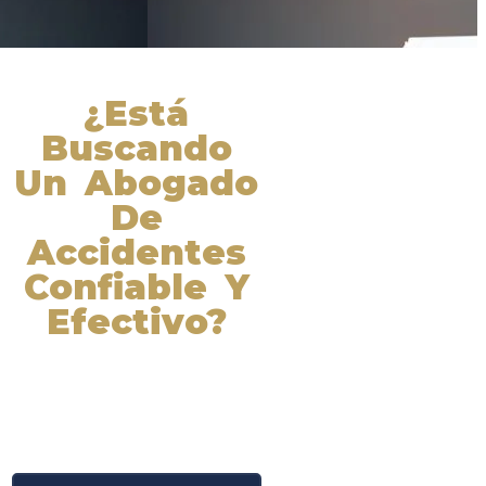
¿Está
Buscando
Un Abogado
De
Accidentes
Confiable Y
Efectivo?
Nuestros abogados experimentados
lucharán por sus derechos y
obtendrán la compensación que se
merece. ¡Actúe ahora y obtenga la
justicia que necesita! ¡Marque
nuestro número ahora!