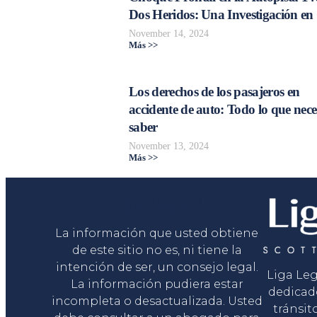
Dos Heridos: Una Investigación en
November 14, 2024
Más >>
Los derechos de los pasajeros en
accidente de auto: Todo lo que nece
saber
November 13, 2024
Más >>
Liga Legal®
La información que usted obtiene
de este sitio no es, ni tiene la
intención de ser, un consejo legal.
Liga Le
La información pudiera estar
dedicad
incompleta o desactualizada. Usted
tránsit