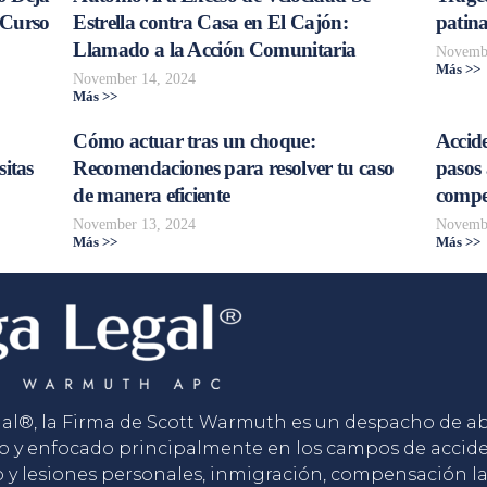
 Curso
Estrella contra Casa en El Cajón:
patina
Llamado a la Acción Comunitaria
Novembe
Más >>
November 14, 2024
Más >>
Cómo actuar tras un choque:
Accide
sitas
Recomendaciones para resolver tu caso
pasos 
de manera eficiente
compe
November 13, 2024
Novembe
Más >>
Más >>
gal®, la Firma de Scott Warmuth es un despacho de 
o y enfocado principalmente en los campos de accid
o y lesiones personales, inmigración, compensación la