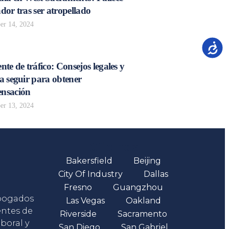
dor tras ser atropellado
r 14, 2024
Accesib
nte de tráfico: Consejos legales y
a seguir para obtener
nsación
r 13, 2024
Oficinas
Bakersfield
Beijing
City Of Industry
Dallas
Fresno
Guangzhou
abogados
Las Vegas
Oakland
entes de
Riverside
Sacramento
boral y
San Diego
San Gabriel