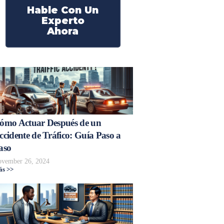
Hable Con Un
Experto
Ahora
ómo Actuar Después de un
ccidente de Tráfico: Guía Paso a
aso
vember 26, 2024
s >>