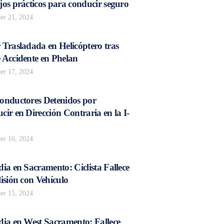
os prácticos para conducir seguro
r 21, 2024
 Trasladada en Helicóptero tras
 Accidente en Phelan
r 17, 2024
onductores Detenidos por
ir en Dirección Contraria en la I-
r 16, 2024
ia en Sacramento: Ciclista Fallece
isión con Vehículo
r 15, 2024
dia en West Sacramento: Fallece