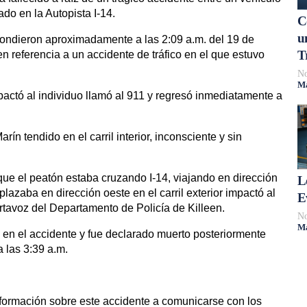
do en la Autopista I-14.
C
u
spondieron aproximadamente a las 2:09 a.m. del 19 de
T
en referencia a un accidente de tráfico en el que estuvo
No
Má
pactó al individuo llamó al 911 y regresó inmediatamente a
arín tendido en el carril interior, inconsciente y sin
que el peatón estaba cruzando I-14, viajando en dirección
L
lazaba en dirección oeste en el carril exterior impactó al
E
rtavoz del Departamento de Policía de Killeen.
No
Má
as en el accidente y fue declarado muerto posteriormente
 las 3:39 a.m.
nformación sobre este accidente a comunicarse con los