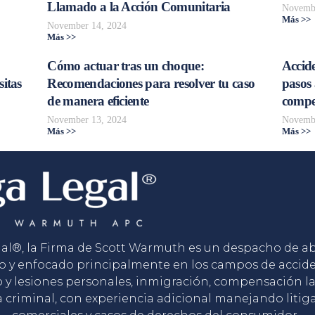
Llamado a la Acción Comunitaria
Novembe
Más >>
November 14, 2024
Más >>
Cómo actuar tras un choque:
Accide
sitas
Recomendaciones para resolver tu caso
pasos 
de manera eficiente
compe
November 13, 2024
Novembe
Más >>
Más >>
gal®, la Firma de Scott Warmuth es un despacho de 
o y enfocado principalmente en los campos de accid
o y lesiones personales, inmigración, compensación la
 criminal, con experiencia adicional manejando litig