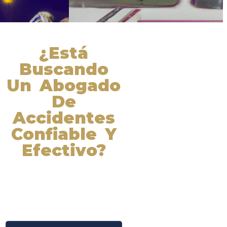
¿Está
Buscando
Un Abogado
De
Accidentes
Confiable Y
Efectivo?
Nuestros abogados experimentados
lucharán por sus derechos y
obtendrán la compensación que se
merece. ¡Actúe ahora y obtenga la
justicia que necesita! ¡Marque
nuestro número ahora!