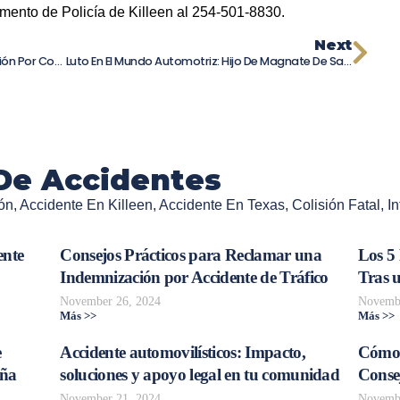
amento de Policía de Killeen al 254-501-8830.
Next
¿Cuándo Se Puede Negar Una Reclamación Por Compensación Al Trabajador?
Luto En El Mundo Automotriz: Hijo De Magnate De Sanderson Ford Pierde La Vida En Choque Impactante
De Accidentes
ón
,
Accidente En Killeen
,
Accidente En Texas
,
Colisión Fatal
,
In
ente
Consejos Prácticos para Reclamar una
Los 5
Indemnización por Accidente de Tráfico
Tras 
November 26, 2024
Novembe
Más >>
Más >>
e
Accidente automovilísticos: Impacto,
Cómo 
aña
soluciones y apoyo legal en tu comunidad
Consej
November 21, 2024
Novembe