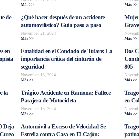
Más >>
Más >>
te de
¿Qué hacer después de un accidente
Mujer
automovilístico? Guía paso a paso
Grave
November 21, 2024
Novembe
Más >>
Más >>
s en
Fatalidad en el Condado de Tulare: La
Dos C
opista
importancia crítica del cinturón de
Conduc
seguridad
805
November 16, 2024
Novembe
Más >>
Más >>
e la
Trágico Accidente en Ramona: Fallece
Traged
Pasajera de Motocicleta
en Col
November 15, 2024
Novembe
Más >>
Más >>
0 Deja
Automóvil a Exceso de Velocidad Se
Trage
 Curso
Estrella contra Casa en El Cajón:
patina