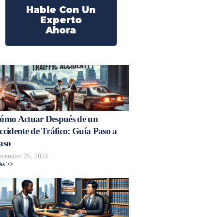
Hable Con Un
Experto
Ahora
ómo Actuar Después de un
ccidente de Tráfico: Guía Paso a
aso
vember 26, 2024
s >>