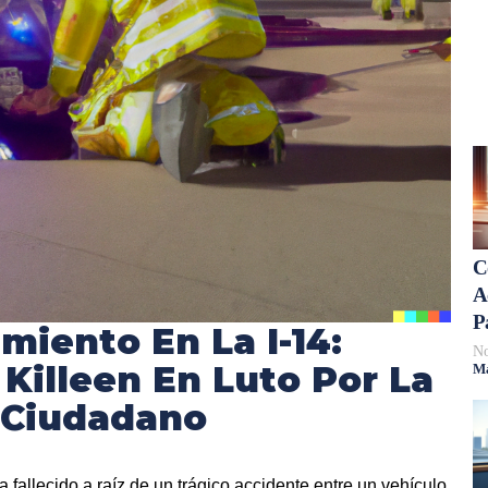
C
A
P
miento En La I-14:
No
illeen En Luto Por La
Má
 Ciudadano
 fallecido a raíz de un trágico accidente entre un vehículo