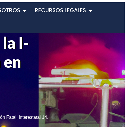
SOTROS
RECURSOS LEGALES
la I-
 en
ión Fatal
,
Interestatal 14
,