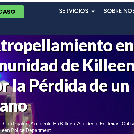
SERVICIOS
SOBRE NO
 CASO
tropellamiento en 
munidad de Killeen
r la Pérdida de un
dano
co Con Peatón
,
Accidente En Killeen
,
Accidente En Texas
,
Colis
lleen Police Department