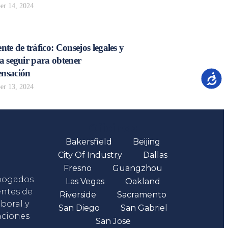
r 14, 2024
nte de tráfico: Consejos legales y
a seguir para obtener
nsación
Accesib
r 13, 2024
Oficinas
Bakersfield
Beijing
City Of Industry
Dallas
Fresno
Guangzhou
abogados
Las Vegas
Oakland
entes de
Riverside
Sacramento
boral y
San Diego
San Gabriel
aciones
San Jose