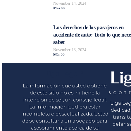
November 14, 2024
Más >>
Los derechos de los pasajeros en
accidente de auto: Todo lo que nece
saber
November 13, 2024
Más >>
Liga Legal®
La información que usted obtiene
de este sitio no es, ni tiene la
intención de ser, un consejo legal.
Liga Le
La información pudiera estar
dedicad
incompleta o desactualizada. Usted
tránsit
debe consultar a un abogado para
defensa
asesoramiento acerca de su