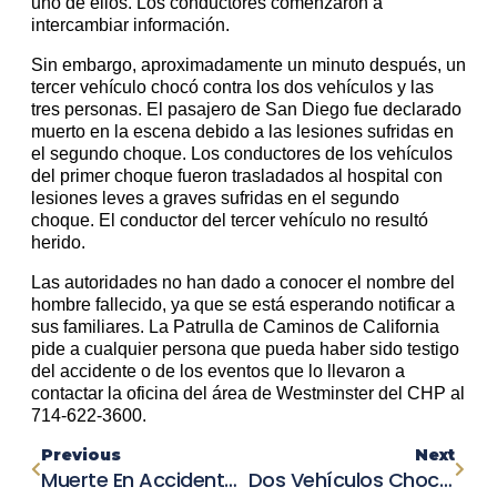
uno de ellos. Los conductores comenzaron a
intercambiar información.
Sin embargo, aproximadamente un minuto después, un
tercer vehículo chocó contra los dos vehículos y las
tres personas. El pasajero de San Diego fue declarado
muerto en la escena debido a las lesiones sufridas en
el segundo choque. Los conductores de los vehículos
del primer choque fueron trasladados al hospital con
lesiones leves a graves sufridas en el segundo
choque. El conductor del tercer vehículo no resultó
herido.
Las autoridades no han dado a conocer el nombre del
hombre fallecido, ya que se está esperando notificar a
sus familiares. La Patrulla de Caminos de California
pide a cualquier persona que pueda haber sido testigo
del accidente o de los eventos que lo llevaron a
contactar la oficina del área de Westminster del CHP al
714-622-3600.
Previous
Next
Muerte En Accidente De Tránsito: Mujer De 72 Años Pierde El Control De Su Vehículo En Perry Township
Dos Vehículos Chocan En Socorro, Dejando Una Víctima Mortal