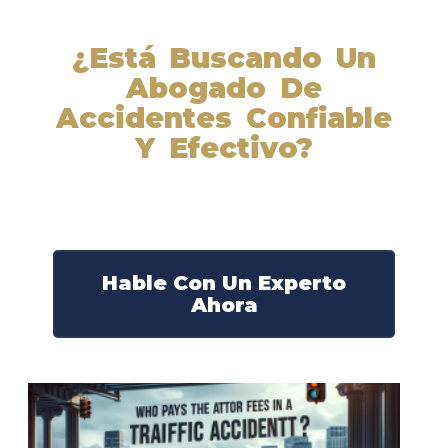
¿Está Buscando Un
Abogado De
Accidentes Confiable
Y Efectivo?
Nuestros abogados experimentados lucharán por sus
derechos y obtendrán la compensación que se merece.
¡Actúe ahora y obtenga la justicia que necesita!
¡Marque nuestro número ahora!
Hable Con Un Experto
Ahora