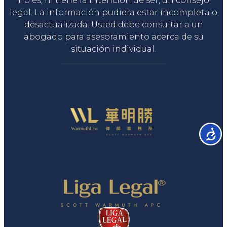
no es, ni tiene la intención de ser, un consejo
legal. La información pudiera estar incompleta o
desactualizada. Usted debe consultar a un
abogado para asesoramiento acerca de su
situación individual.
Accesib