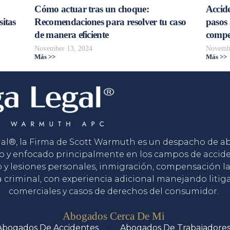
Cómo actuar tras un choque:
Accide
sitas
Recomendaciones para resolver tu caso
pasos 
de manera eficiente
compe
November 13, 2024
Novembe
Más >>
Más >>
gal®, la Firma de Scott Warmuth es un despacho de 
o y enfocado principalmente en los campos de accid
o y lesiones personales, inmigración, compensación la
 criminal, con experiencia adicional manejando litig
comerciales y casos de derechos del consumidor.
Servicios
Abogados Cerca De Mi
Abogados De Accidentes
Abogados De Trabajadore