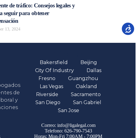
nte de tráfico: Consejos legales y
a seguir para obtener
nsación
Accesib
r 13, 2024
Oficinas
Bakersfield
Beijing
City Of Industry
Dallas
Fresno
Guangzhou
abogados
Las Vegas
Oakland
entes de
Riverside
Sacramento
boral y
San Diego
San Gabriel
aciones
San Jose
Comunicate
Correo: info@ligalegal.com
Telefono: 626-790-7543
s
Horas: Mon-Fri 7:00AM - 7:00PM