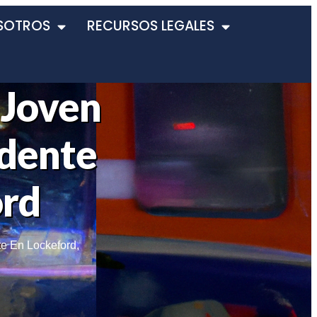
SOTROS
RECURSOS LEGALES
 Joven
idente
ord
te En Lockeford
,