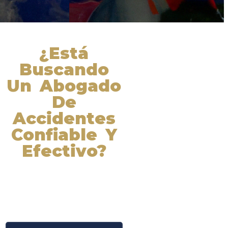
¿Está
Buscando
Un Abogado
De
Accidentes
Confiable Y
Efectivo?
Nuestros abogados experimentados
lucharán por sus derechos y
obtendrán la compensación que se
merece. ¡Actúe ahora y obtenga la
justicia que necesita! ¡Marque
nuestro número ahora!