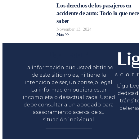
Los derechos de los pasajeros en
accidente de auto: Todo lo que nece
saber
November 13, 2024
Más >>
Liga Legal®
La información que usted obtiene
de este sitio no es, ni tiene la
intención de ser, un consejo legal.
Liga Le
La información pudiera estar
dedicad
incompleta o desactualizada. Usted
tránsit
debe consultar a un abogado para
defensa
asesoramiento acerca de su
situación individual.