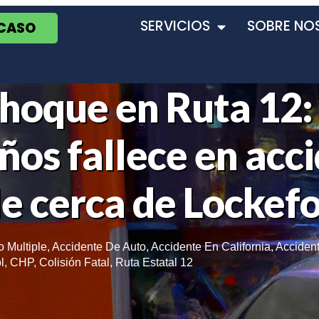
SERVICIOS
SOBRE NO
 CASO
Choque en Ruta 12:
ños fallece en acc
le cerca de Lockef
o Multiple
,
Accidente De Auto
,
Accidente En California
,
Acciden
l
,
CHP
,
Colisión Fatal
,
Ruta Estatal 12