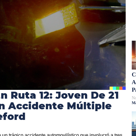
C
A
P
n Ruta 12: Joven De 21
No
n Accidente Múltiple
Má
eford
 un trágico accidente automovilístico que involucró a tres