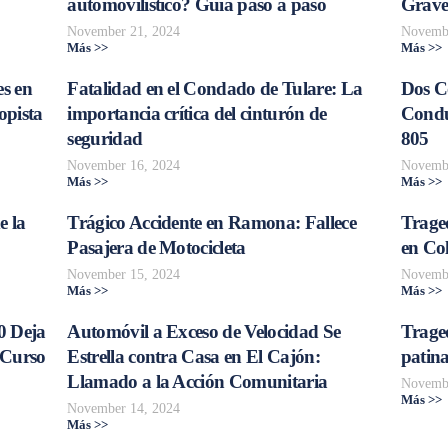
automovilístico? Guía paso a paso
Grave
November 21, 2024
Novembe
Más >>
Más >>
s en
Fatalidad en el Condado de Tulare: La
Dos C
opista
importancia crítica del cinturón de
Conduc
seguridad
805
November 16, 2024
Novembe
Más >>
Más >>
e la
Trágico Accidente en Ramona: Fallece
Traged
Pasajera de Motocicleta
en Col
November 15, 2024
Novembe
Más >>
Más >>
0 Deja
Automóvil a Exceso de Velocidad Se
Trage
 Curso
Estrella contra Casa en El Cajón:
patina
Llamado a la Acción Comunitaria
Novembe
Más >>
November 14, 2024
Más >>