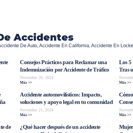
De Accidentes
Accidente De Auto
,
Accidente En California
,
Accidente En Locke
ente
Consejos Prácticos para Reclamar una
Los 5
Indemnización por Accidente de Tráfico
Tras 
November 26, 2024
Novembe
Más >>
Más >>
e
Accidente automovilísticos: Impacto,
Cómo 
aña
soluciones y apoyo legal en tu comunidad
Consej
November 21, 2024
Novembe
Más >>
Más >>
te de
¿Qué hacer después de un accidente
Mujer