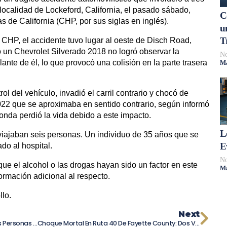
 localidad de Lockeford, California, el pasado sábado,
C
s de California (CHP, por sus siglas en inglés).
u
T
 CHP, el accidente tuvo lugar al oeste de Disch Road,
o un Chevrolet Silverado 2018 no logró observar la
No
nte de él, lo que provocó una colisión en la parte trasera
Má
ol del vehículo, invadió el carril contrario y chocó de
2022 que se aproximaba en sentido contrario, según informó
nda perdió la vida debido a este impacto.
L
viajaban seis personas. Un individuo de 35 años que se
E
do al hospital.
No
ue el alcohol o las drogas hayan sido un factor en este
Má
ormación adicional al respecto.
llo.
Next
Terrible Choque En Greene Township: Dos Personas Pierden La Vida En Accidente En Pennsylvania
Choque Mortal En Ruta 40 De Fayette County: Dos Víctimas Fatales Y Siete Heridos