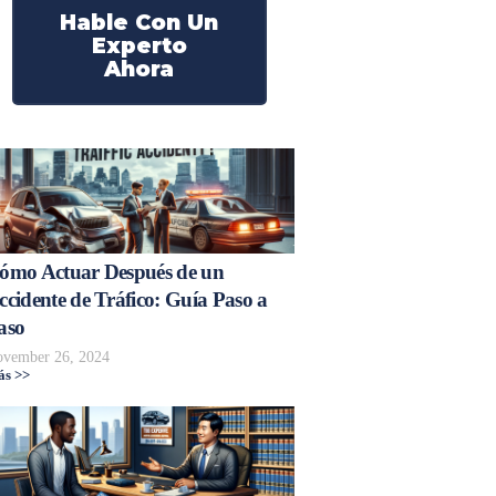
Hable Con Un
Experto
Ahora
ómo Actuar Después de un
ccidente de Tráfico: Guía Paso a
aso
vember 26, 2024
s >>