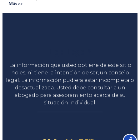
Más >>
Liga Legal®
La información que usted obtiene de este sitio
no es, ni tiene la intención de ser, un consejo
legal. La información pudiera estar incompleta o
desactualizada. Usted debe consultar a un
abogado para asesoramiento acerca de su
situación individual.
Accesib