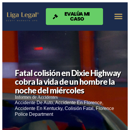
Nota:
este
sitio
EVALÚA MI
CASO
web
incluye
un
sistema
de
accesibilidad.
Fatal colisión en Dixie Highway
cobra la vida de un hombre la
noche del miércoles
Informes de Accidentes
Accidente De Auto
,
Accidente En Florence
,
Accidente En Kentucky
,
Colisión Fatal
,
Florence
Police Department