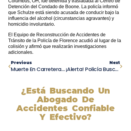
Columbus, OH, fue detenida y trasladada al Centro de
Detención del Condado de Boone. La policía informó
que Schulze está siendo acusada de conducir bajo la
influencia del alcohol (circunstancias agravantes) y
homicidio involuntario.
El Equipo de Reconstrucción de Accidentes de
Tránsito de la Policía de Florence acudió al lugar de la
colisión y afirmó que realizarán investigaciones
adicionales.
Previous
Next
Muerte En Carretera: Estudiante De Mariposa County High School Pierde La Vida En Un Choque Fatal
¡Alerta! Policía Busca Conductor De Honda CRV Tras Accidente En La Autopista I-84
¿Está Buscando Un
Abogado De
Accidentes Confiable
Y Efectivo?
Nuestros abogados experimentados lucharán por sus
derechos y obtendrán la compensación que se merece.