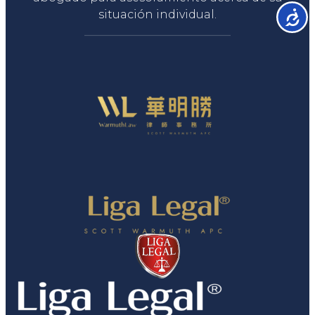
situación individual.
Accesib