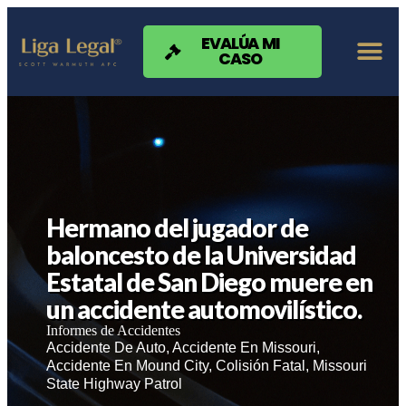
Nota:
este
sitio
EVALÚA MI
CASO
web
incluye
un
sistema
de
accesibilidad.
Hermano del jugador de
baloncesto de la Universidad
Estatal de San Diego muere en
un accidente automovilístico.
Informes de Accidentes
Accidente De Auto
,
Accidente En Missouri
,
Accidente En Mound City
,
Colisión Fatal
,
Missouri
State Highway Patrol