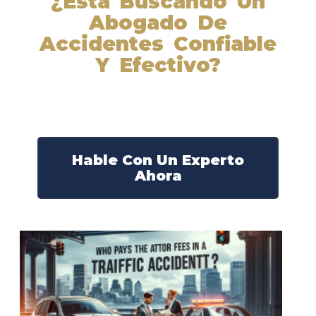
¿Está Buscando Un
Abogado De
Accidentes Confiable
Y Efectivo?
Nuestros abogados experimentados lucharán por sus
derechos y obtendrán la compensación que se merece.
¡Actúe ahora y obtenga la justicia que necesita!
¡Marque nuestro número ahora!
Hable Con Un Experto
Ahora